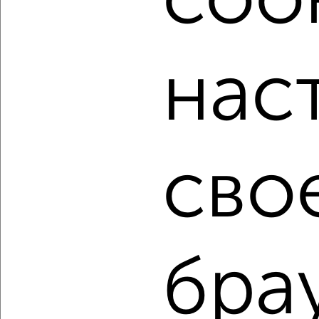
cook
от собственников, риэлторов, застройщиков и агенств
недвижимости, связаться с ними можно по телефону или
написать сообщение в любом удобном для вас
мессенджере, это безопасно и бесплатно.
нас
Для покупки квартиры доступна ипотека от крупнейших
банков России: СберБанк, ВТБ, Альфа-Банк,
Россельхозбанк, Совкомбанк, Т-Банк, Росбанк, Почта
Банк на сумму от 400 000 до 120 000 000 рублей сроком
до 30 лет.
сво
Сайт работает во многих городах России.
Сколько стоит купить квартиру в Астрахани?
Цена недвижимости: мин. от
4212662
руб. до макс.
8635295
руб.
Средняя цена:
6640688
руб.
бра
Цена за м2: от
131645
руб. до
125149
руб.
Средняя цена за м2:
147570
руб.