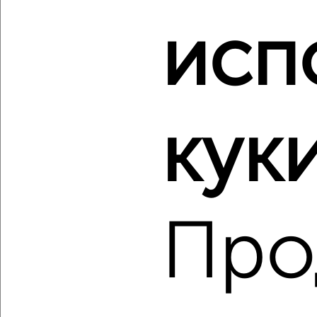
Агентство, 08.08.2026
исп
‹
›
куки
2
/1
2-к квартира, строящийся дом, 47м², 6/10 этаж
₽
₽
6 388 718
137 000
за м²
Агентство, 08.08.2026
Про
‹
›