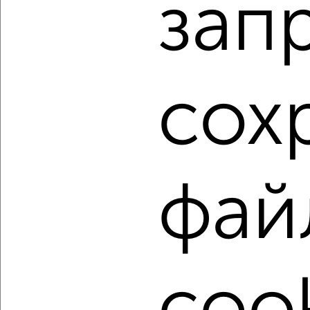
зап
2-к квартира, строящийся дом, 54м², 6/10 этаж
₽
₽
7 130 109
133 000
за м²
Агентство, 08.08.2026
сох
1 / 40
2
Как купить квартиру, c большой кухней от 10 м² в
Астрахани на сайте Астрахань-недвижимость?
Используя удобную форму поиска с множеством
фай
фильтров и сортировкой по параметрам, вы можете
подобрать для покупки квартиру, c большой кухней от 10
м² в Астрахани.
Найденные предложения: 2368 объявлений, можно
посмотреть в виде списка или на карте, с описанием,
расположением, ценой и другими подробностями.
Подберите подходящую недвижимость из предложений