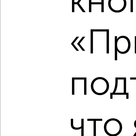
кно
‹
›
«Пр
2
/1
3-к квартира, строящийся дом, 59м², 8/10 этаж
₽
₽
7 701 170
131 000
за м²
под
Агентство, 08.08.2026
что 
‹
›
2
/1