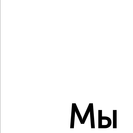
2
/1
1-к квартира, строящийся дом, 35м², 8/10 этаж
₽
₽
5 032 128
142 000
за м²
Агентство, 08.08.2026
Создайте виртуальный тур по вашему
пространству с VRPazl
‹
›
Мы
2
/1
1-к квартира, строящийся дом, 32м², 4/10 этаж
₽
₽
4 687 683
145 000
за м²