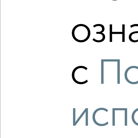
2-к квартира, строящийся дом, 54м², 7/10 этаж
₽
₽
7 130 109
133 000
за м²
озн
Агентство, 08.08.2026
с
П
‹
›
2
/1
3-к квартира, строящийся дом, 69м², 10/10 этаж
исп
₽
₽
7 865 969
114 000
за м²
Агентство, 08.08.2026