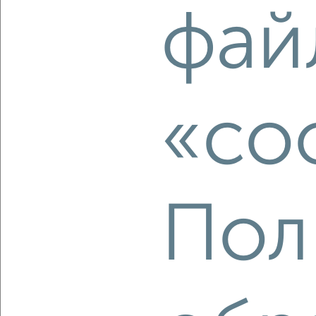
фай
‹
›
2
/2
1-к квартира, вторичка, 36м², 25/25 этаж
«co
₽
₽
6 764 000
190 000
за м²
Агентство, 08.08.2026
Пол
‹
›
2
/2
1-к квартира, вторичка, 36м², 23/25 этаж
₽
₽
6 675 000
187 500
за м²