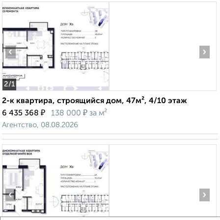
‹
›
2
/1
2-к квартира, строящийся дом, 47м², 4/10 этаж
₽
₽
6 435 368
138 000
за м²
Агентство, 08.08.2026
‹
›