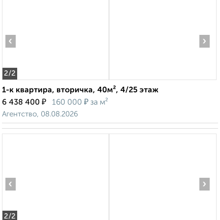
‹
›
2
/2
1-к квартира, вторичка, 40м², 4/25 этаж
₽
₽
6 438 400
160 000
за м²
Агентство, 08.08.2026
‹
›
2
/2