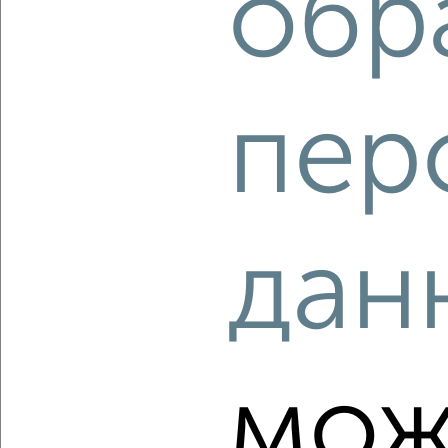
обр
Агентство, 08.08.2026
пер
‹
›
2
/1
дан
3-к квартира, строящийся дом, 59м², 5/10 этаж
₽
₽
7 769 216
132 000
за м²
Агентство, 08.08.2026
мож
‹
›