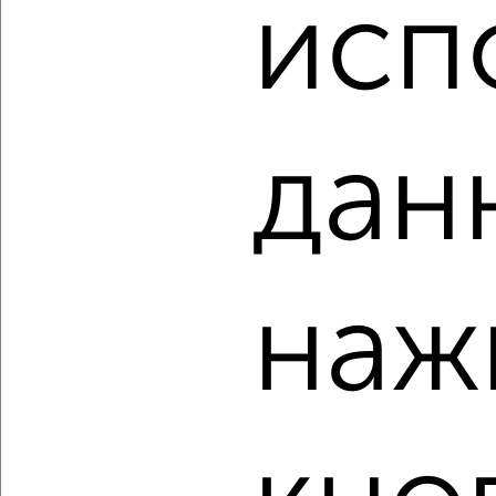
исп
2
/1
2-к квартира, строящийся дом, 54м², 2/10 этаж
₽
₽
6 486 549
121 000
за м²
Агентство, 08.08.2026
дан
‹
›
наж
2
/1
1-к квартира, строящийся дом, 32м², 7/10 этаж
₽
₽
4 655 343
144 000
за м²
Агентство, 08.08.2026