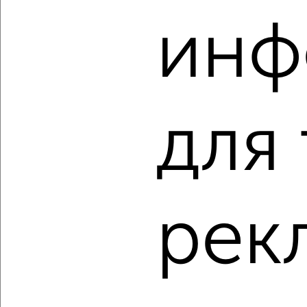
инф
‹
›
2
/1
для
2-к квартира, строящийся дом, 47м², 7/10 этаж
₽
₽
6 388 718
137 000
за м²
Агентство, 08.08.2026
рек
‹
›
2
/1