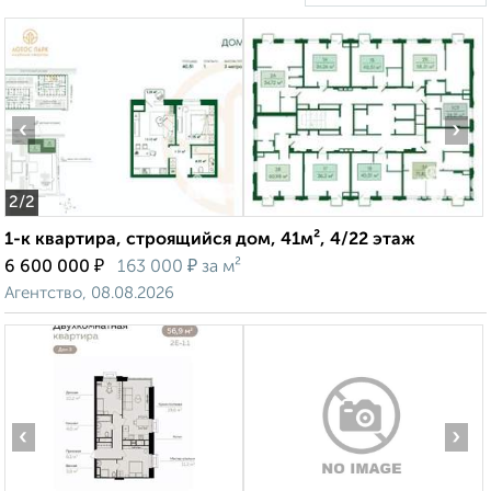
‹
›
2
/2
1-к квартира, строящийся дом, 41м², 4/22 этаж
₽
₽
6 600 000
163 000
за м²
Агентство, 08.08.2026
‹
›