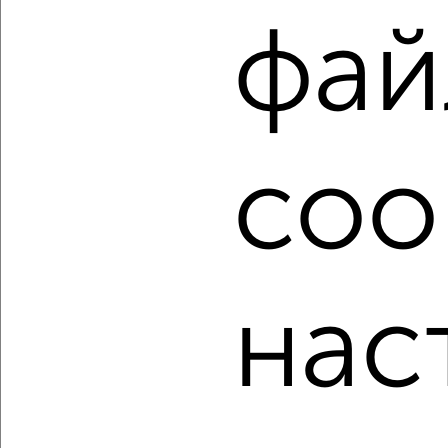
Используя удобную форму поиска с множеством
фай
фильтров и сортировкой по параметрам, вы можете
подобрать для покупки трехкомнатную квартиру, c
большой кухней от 10 м² в Астрахани.
Найденные предложения: 340 объявлений, можно
посмотреть в виде списка или на карте, с описанием,
расположением, ценой и другими подробностями.
coo
Подберите подходящую недвижимость из предложений
от собственников, риэлторов, застройщиков и агенств
недвижимости, связаться с ними можно по телефону или
написать сообщение в любом удобном для вас
мессенджере, это безопасно и бесплатно.
нас
Для покупки квартиры доступна ипотека от крупнейших
банков России: СберБанк, ВТБ, Альфа-Банк,
Россельхозбанк, Совкомбанк, Т-Банк, Росбанк, Почта
Банк на сумму от 400 000 до 120 000 000 рублей сроком
до 30 лет.
Сайт работает во многих городах России.