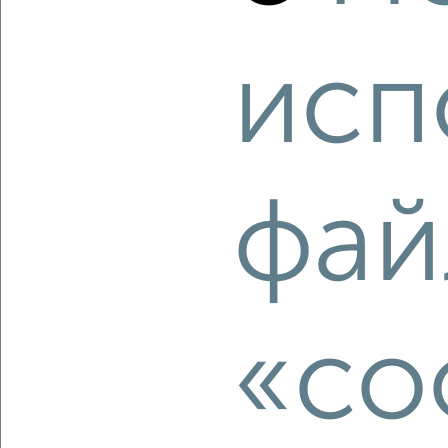
исп
‹
›
2
/1
3-к квартира, вторичка, 74м², 7/21 этаж
₽
₽
10 118 400
136 000
за м²
фай
Агентство, 08.08.2026
«co
‹
›
2
/1