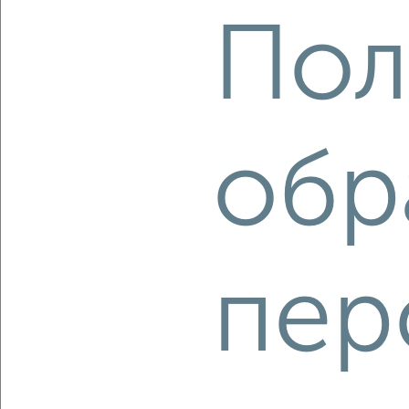
3-к квартира, вторичка, 72м², 15/21 этаж
Пол
₽
₽
9 846 400
136 000
за м²
Ленинский район, ЖК жилой Кислород, Линейный переулок
8/2
Агентство, 08.08.2026
обр
‹
›
2
/2
пер
3-к квартира, вторичка, 77м², 4/23 этаж
₽
₽
14 968 800
194 400
за м²
Агентство, 08.08.2026