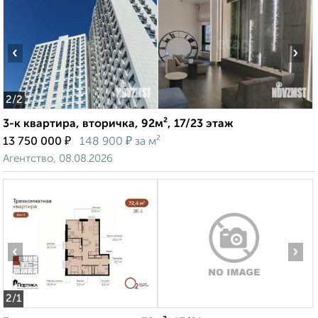
‹
›
2
/2
3-к квартира, вторичка, 92м², 17/23 этаж
₽
₽
13 750 000
148 900
за м²
Агентство, 08.08.2026
‹
›
2
/1