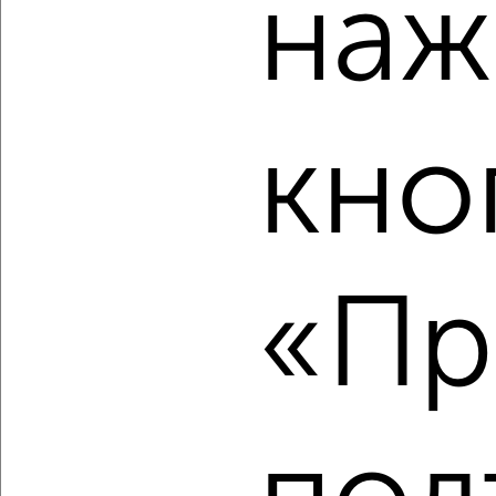
наж
‹
›
кно
2
/2
3-к квартира, вторичка, 77м², 21/23 этаж
₽
₽
15 252 300
198 100
за м²
«Пр
Агентство, 08.08.2026
‹
›