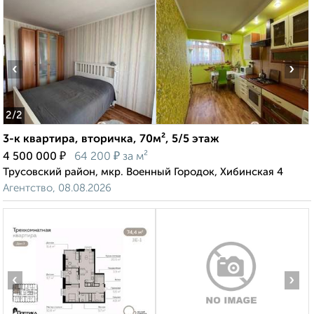
‹
›
2
/2
3-к квартира, вторичка, 70м², 5/5 этаж
₽
₽
4 500 000
64 200
за м²
Трусовский район, мкр. Военный Городок, Хибинская 4
Агентство, 08.08.2026
‹
›