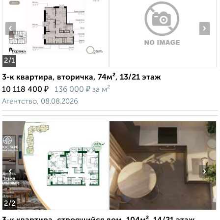
‹
›
2
/1
3-к квартира, вторичка, 74м², 13/21 этаж
₽
₽
10 118 400
136 000
за м²
Агентство, 08.08.2026
‹
›
2
/2