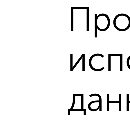
Про
2
/2
3-к квартира, вторичка, 120м², 7/9 этаж
₽
₽
13 500 000
112 800
за м²
Советский район, Набережная Приволжского Затона 17к2
исп
Агентство, 08.08.2026
‹
›
дан
2
/7
3-к квартира, вторичка, 71м², 6/17 этаж
₽
₽
8 813 750
125 000
за м²
Агентство, 08.08.2026