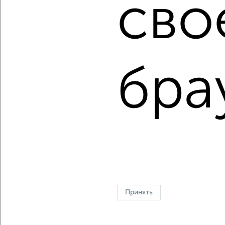
сво
Сколько стоит купить трехкомнатную квартиру в
Астрахани?
Цена недвижимости: мин. от
4500000
руб. до макс.
17522820
руб.
бра
Средняя цена:
10773034
руб.
Цена за м2: от
76271
руб. до
137974
руб.
Средняя цена за м2:
138115
руб.
Площадь: от
59
м2 до
127
м2
Средняя площадь:
78
м2
Однокомнатные
Двухкомнатные
Трехкомнатные
4‑комнатные
Квартиры студии
От застройщика
Без посредников
Вторичное жилье
Принять
В новостройке
В строящемся доме
В новом доме
Контакты
Политика конфиденциальности