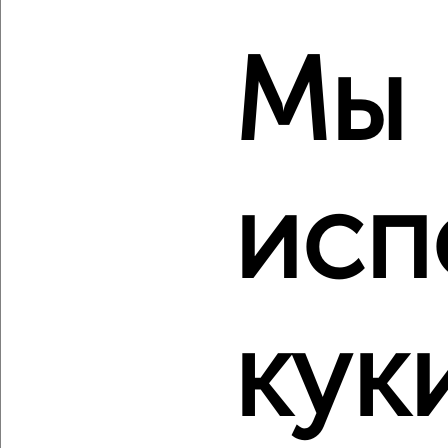
Агентство, 08.08.2026
Мы
‹
›
исп
2
/10
3-к квартира, вторичка, 89м², 5/5 этаж
₽
₽
7 300 000
82 500
за м²
Кировский район, мкр. Эллинг, Сен-Симона 42к1
Агентство, 08.08.2026
кук
‹
›