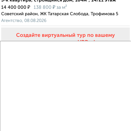
3-к квартира, строящийся дом, 104м², 14/21 этаж
₽
₽
14 400 000
138 800
за м²
Советский район, ЖК Татарская Слобода, Трофимова 5
Агентство, 08.08.2026
Создайте виртуальный тур по вашему
пространству с VRPazl
‹
›
2
/10
3-к квартира, строящийся дом, 104м², 11/21 этаж
₽
₽
14 400 000
138 800
за м²
Советский район, ЖК Татарская Слобода, Трофимова 5