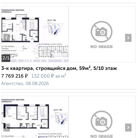
‹
›
2
/1
3-к квартира, строящийся дом, 59м², 5/10 этаж
₽
₽
7 769 216
132 000
за м²
Агентство, 08.08.2026
‹
›