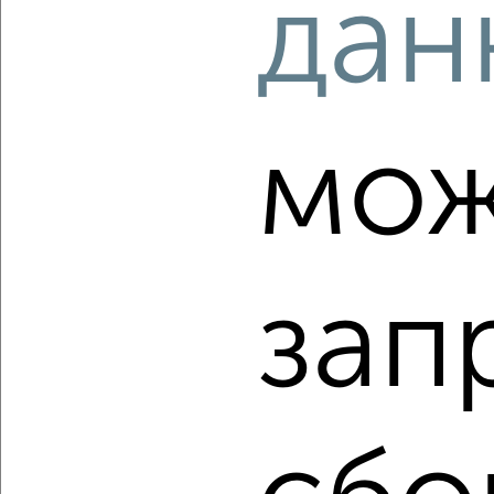
дан
‹
›
2
/1
мож
3-к квартира, вторичка, 72м², 8/21 этаж
₽
₽
9 846 400
136 000
за м²
Ленинский район, ЖК жилой Кислород, Линейный переулок
8/2
Агентство, 08.08.2026
зап
‹
›
2
/1