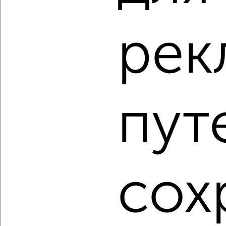
рек
‹
›
2
/2
пут
3-к квартира, вторичка, 91м², 22/23 этаж
₽
₽
17 522 820
191 700
за м²
Агентство, 08.08.2026
сох
1 / 6
2
Как купить трехкомнатную квартиру, c большой кухней
от 10 м² в Астрахани на сайте Астрахань-
недвижимость?