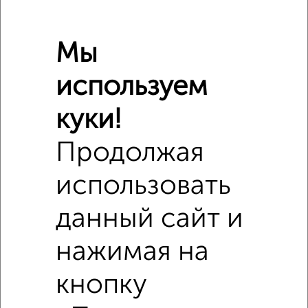
Сравнение средних цен
Мы
1‑комнатные квартиры с похожей площадью ±10%
используем
₽
6 450 000
куки!
₽
5 000 899
Продолжая
₽
6 520 000
использовать
Средняя цена район
данный сайт и
Это предложение
Средняя цена по городу
нажимая на
Похожие предложения рядом
кнопку
1‑комнатные квартиры недалеко от