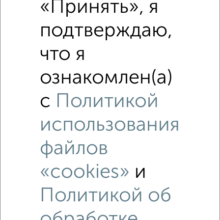
«Принять», я
подтверждаю,
что я
ознакомлен(а)
с
Политикой
использования
файлов
«cookies»
и
Политикой об
Рядом, с меньшей ценой
Недалеко от с ценой ниже
обработке