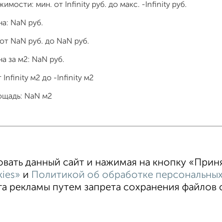
жимости: мин. от
Infinity
руб. до макс.
-Infinity
руб.
на:
NaN
руб.
 от
NaN
руб. до
NaN
руб.
а за м2:
NaN
руб.
т
Infinity
м2 до
-Infinity
м2
ощадь:
NaN
м2
тные
4‑комнатные
Квартиры студии
От застройщи
ать данный сайт и нажимая на кнопку «Принят
В новостройке
В строящемся доме
В новом доме
ies»
и
Политикой об обработке персональных
 рекламы путем запрета сохранения файлов co
ности
Пользовательское соглашение
Астрахань, улица Н.
Реклама на портале
Новости
Статьи
Блог