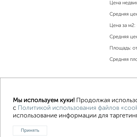
Цена недви
Средняя це
Цена за м2:
Средняя цен
Площадь: о
Средняя пл
Однокомнатные
Двухкомнатные
Трехкомна
Мы используем куки!
Продолжая использов
с
Политикой использования файлов «cook
использование информации для таргетинга
Контакты
Политика конфиденциаль
Сайт-доска объявлений недвижимости
О проекте
Принять