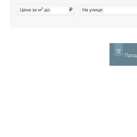
₽
Цена за м² до
На улице:
Прода