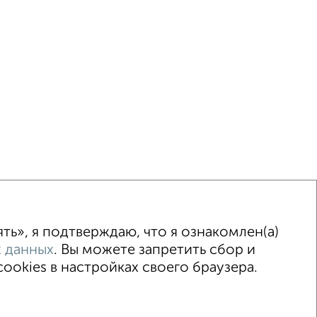
ка
Без посредников
Вторичное жилье
ь», я подтверждаю, что я ознакомлен(а)
 данных
. Вы можете запретить сбор и
okies в настройках своего браузера.
 Островского 124
© 2015–2026
Риэлторы
Агентства
Застройщики