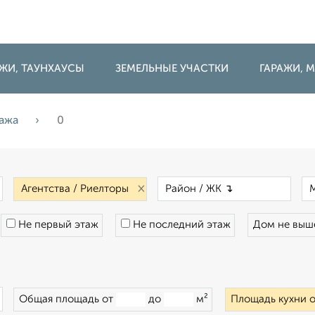
ДЖИ, ТАУНХАУСЫ
ЗЕМЕЛЬНЫЕ УЧАСТКИ
ГАРАЖИ,
ажа
0
×
×
×
Не первый этаж
Не последний этаж
Дом не вы
×
Общая площадь от
до
м²
Площадь кухни 