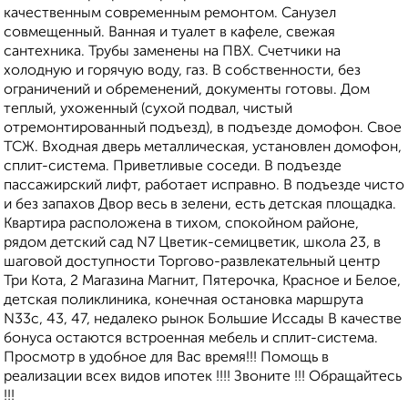
качественным современным ремонтом. Санузел
совмещенный. Ванная и туалет в кафеле, свежая
сантехника. Трубы заменены на ПВХ. Счетчики на
холодную и горячую воду, газ. В собственности, без
ограничений и обременений, документы готовы. Дом
теплый, ухоженный (сухой подвал, чистый
отремонтированный подъезд), в подъезде домофон. Свое
ТСЖ. Входная дверь металлическая, установлен домофон,
сплит-система. Приветливые соседи. В подъезде
пассажирский лифт, работает исправно. В подъезде чисто
и без запахов Двор весь в зелени, есть детская площадка.
Квартира расположена в тихом, спокойном районе,
рядом детский сад N7 Цветик-семицветик, школа 23, в
шаговой доступности Торгово-развлекательный центр
Три Кота, 2 Магазина Магнит, Пятерочка, Красное и Белое,
детская поликлиника, конечная остановка маршрута
N33с, 43, 47, недалеко рынок Большие Иссады В качестве
бонуса остаются встроенная мебель и сплит-система.
Просмотр в удобное для Вас время!!! Помощь в
реализации всех видов ипотек !!!! Звоните !!! Обращайтесь
!!!