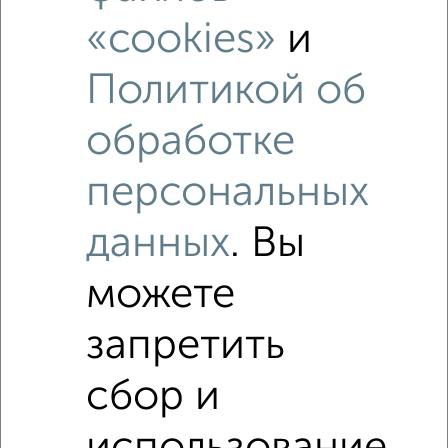
3‑комнатные квартиры недалеко от
«cookies»
и
Политикой об
обработке
персональных
данных
. Вы
можете
запретить
сбор и
Рядом, с меньшей ценой