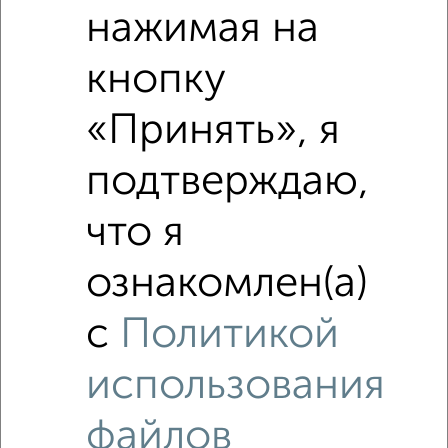
нажимая на
кнопку
Сравнение средних цен
3‑комнатные квартиры с похожей площадью ±10%
«Принять», я
₽
13 510 000
подтверждаю,
₽
что я
8 199 000
ознакомлен(а)
₽
12 020 000
с
Политикой
Средняя цена район
Это предложение
Средняя цена по городу
использования
файлов
Похожие предложения рядом