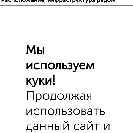
Расположение, инфраструктура рядом
Школы
Продукты
Аптеки
Дет. сады
Банкоматы
Торг. центры
Поликлиники
Фитнес
Кафе
Мы
используем
куки!
Продолжая
использовать
данный сайт и