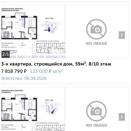
‹
›
2
/1
3-к квартира, строящийся дом, 59м², 8/10 этаж
₽
₽
7 818 790
133 000
за м²
Агентство, 06.08.2026
‹
›