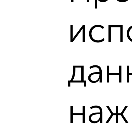
3-к квартира, строящийся дом, 59м², 6/10 этаж
₽
₽
7 828 096
133 000
за м²
исп
Агентство, 06.08.2026
дан
‹
›
2
/1
3-к квартира, строящийся дом, 69м², 6/10 этаж
наж
₽
₽
8 704 405
126 000
за м²
Агентство, 06.08.2026