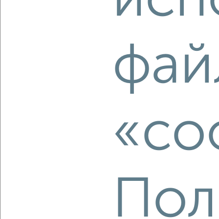
исп
2
/10
фай
3-к квартира, вторичка, 66м², 12/24 этаж
₽
₽
11 418 120
172 500
за м²
Агентство, 06.08.2026
«co
‹
›
2
/2
Пол
3-к квартира, вторичка, 59м², 1/5 этаж
₽
₽
4 500 000
75 800
за м²
Советский район, мкр. Автогородок, 2-я Игарская 6
Агентство, 06.08.2026