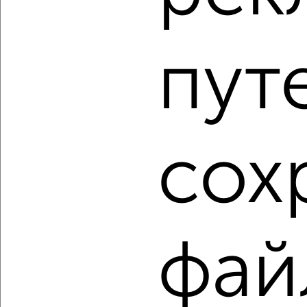
2
/9
3-к квартира, строящийся дом, 63м², 8/10 этаж
пут
₽
₽
10 185 918
161 500
за м²
Советский район, ЖК Семейный, Адмирала Нахимова 141Б
Агентство, 06.08.2026
сох
1 / 15
2
Как купить трехкомнатную квартиру, с балконом,
лоджией в Астрахани на сайте Астрахань-
недвижимость?
Используя удобную форму поиска с множеством
фильтров и сортировкой по параметрам, вы можете
фай
подобрать для покупки трехкомнатную квартиру, с
балконом, лоджией в Астрахани.
Найденные предложения: 866 объявлений, можно