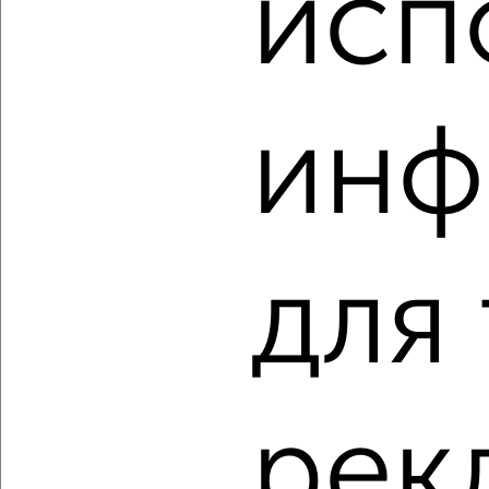
исп
‹
›
инф
2
/9
3-к квартира, строящийся дом, 62м², 5/10 этаж
₽
₽
9 845 347
157 800
за м²
для
Советский район, ЖК Семейный, Адмирала Нахимова 141Б
Агентство, 06.08.2026
рек
‹
›