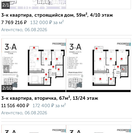
2
/1
3-к квартира, строящийся дом, 59м², 4/10 этаж
₽
₽
7 769 216
132 000
за м²
Агентство, 06.08.2026
‹
›
2
/10
3-к квартира, вторичка, 67м², 13/24 этаж
₽
₽
11 516 400
172 400
за м²
Агентство, 06.08.2026