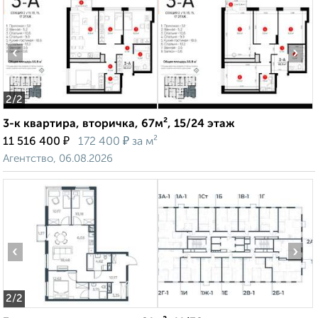
‹
›
2
/2
3-к квартира, вторичка, 67м², 15/24 этаж
₽
₽
11 516 400
172 400
за м²
Агентство, 06.08.2026
‹
›
2
/2