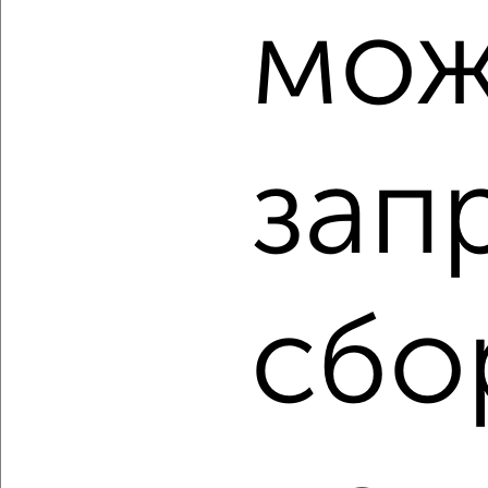
мож
2
/2
3-к квартира, вторичка, 70м², 5/5 этаж
₽
₽
4 500 000
64 200
за м²
Трусовский район, мкр. Военный Городок, Хибинская 4
Агентство, 06.08.2026
зап
‹
›
сбо
2
/2
3-к квартира, строящийся дом, 62м², 10/10 этаж
₽
₽
14 051 045
225 200
за м²
Советский район, ЖК Семейный, Адмирала Нахимова 141Б
Агентство, 06.08.2026