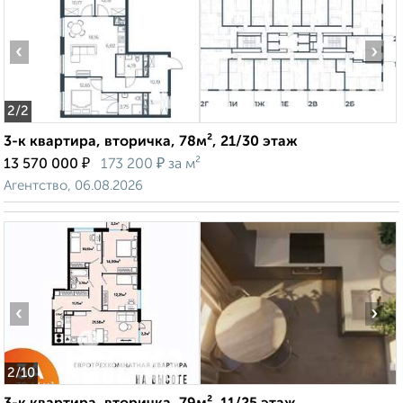
‹
›
2
/2
3-к квартира, вторичка, 78м², 21/30 этаж
₽
₽
13 570 000
173 200
за м²
Агентство, 06.08.2026
‹
›
2
/10