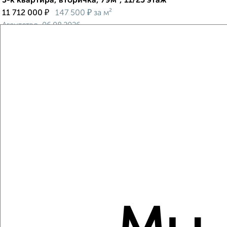
3-к квартира, вторичка, 79м², 11/25 этаж
₽
₽
11 712 000
147 500
за м²
Агентство, 06.08.2026
Создайте виртуальный тур по вашему
пространству с VRPazl
‹
›
2
/2
3-к квартира, вторичка, 86м², 16/19 этаж
₽
₽
16 509 693
192 900
за м²
Агентство, 06.08.2026