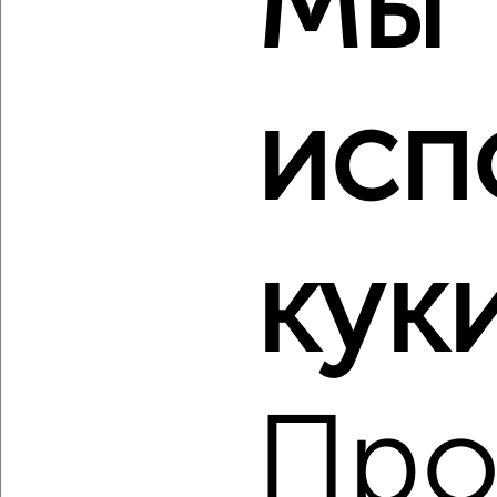
Мы
‹
›
исп
2
/2
3-к квартира, вторичка, 85м², 4/19 этаж
₽
₽
11 009 463
129 000
за м²
куки
Агентство, 06.08.2026
Про
‹
›
2
/2