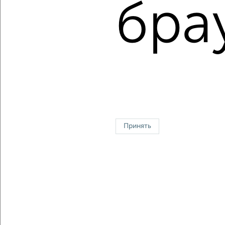
Средняя цена:
9602647
руб.
бра
Цена за м2: от
88235
руб. до
163462
руб.
Средняя цена за м2:
143323
руб.
Площадь: от
51
м2 до
101
м2
Средняя площадь:
67
м2
Однокомнатные
Двухкомнатные
Трехкомнатные
4‑комнатные
Квартиры студии
От застройщика
Без посредников
Вторичное жилье
Принять
В новостройке
В строящемся доме
В новом доме
Контакты
Политика конфиденциальности
Пользовательское соглашение
Астрахань, улица Н. Островского 124
© 2015–2026
Сайт-доска объявлений недвижимости
О проекте
Реклама на портале
Новости
Статьи
Блог
Риэлторы
Агентства
Застройщики
Ипотечный калькулятор
Консультации по недвижимости
Разместить объявление