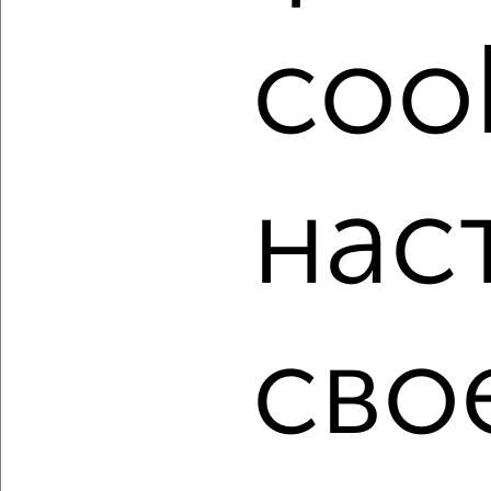
посмотреть в виде списка или на карте, с описанием,
расположением, ценой и другими подробностями.
cook
Подберите подходящую недвижимость из предложений
от собственников, риэлторов, застройщиков и агенств
недвижимости, связаться с ними можно по телефону или
написать сообщение в любом удобном для вас
мессенджере, это безопасно и бесплатно.
нас
Для покупки квартиры доступна ипотека от крупнейших
банков России: СберБанк, ВТБ, Альфа-Банк,
Россельхозбанк, Совкомбанк, Т-Банк, Росбанк, Почта
Банк на сумму от 400 000 до 120 000 000 рублей сроком
до 30 лет.
Сайт работает во многих городах России.
сво
Сколько стоит купить трехкомнатную квартиру в
Астрахани?
Цена недвижимости: мин. от
4500000
руб. до макс.
16509693
руб.