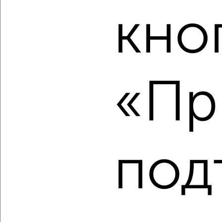
кно
‹
›
2
/1
3-к квартира, строящийся дом, 59м², 6/10 этаж
«Пр
₽
₽
7 710 336
131 000
за м²
Агентство, 06.08.2026
под
‹
›
2
/1
3-к квартира, строящийся дом, 59м², 9/10 этаж