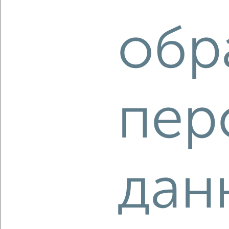
обр
‹
›
пер
2
/2
3-к квартира, вторичка, 51м², 24/24 этаж
₽
₽
7 526 400
147 000
за м²
Агентство, 06.08.2026
дан
‹
›