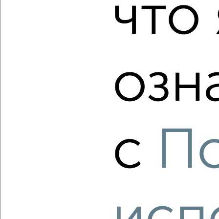
что 
₽
₽
6 966 045
118 500
за м²
Агентство, 06.08.2026
озн
‹
›
2
/1
3-к квартира, строящийся дом, 59м², 7/10 этаж
с
П
₽
₽
7 710 336
131 000
за м²
Агентство, 06.08.2026
‹
›