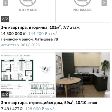
‹
›
2
/2
3-к квартира, вторичка, 101м², 7/7 этаж
₽
₽
14 500 000
144 200
за м²
Ленинский район, Латышева 7В
Агентство, 06.08.2026
‹
›
2
/2
3-к квартира, строящийся дом, 59м², 10/10 этаж
₽
₽
7 491 473
128 000
за м²