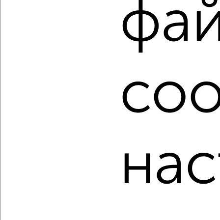
фа
сайте Астрахань-недвижимость?
Используя удобную форму поиска с множеством
фильтров и сортировкой по параметрам, вы можете
подобрать для покупки квартиру, в кирпичном доме в
Астрахани.
coo
Найденные предложения: 272 объявлений, можно
посмотреть в виде списка или на карте, с описанием,
расположением, ценой и другими подробностями.
Подберите подходящую недвижимость из предложений
от собственников, риэлторов, застройщиков и агенств
недвижимости, связаться с ними можно по телефону или
нас
написать сообщение в любом удобном для вас
мессенджере, это безопасно и бесплатно.
Для покупки квартиры доступна ипотека от крупнейших
банков России: СберБанк, ВТБ, Альфа-Банк,
Россельхозбанк, Совкомбанк, Т-Банк, Росбанк, Почта
Банк на сумму от 400 000 до 120 000 000 рублей сроком
до 30 лет.