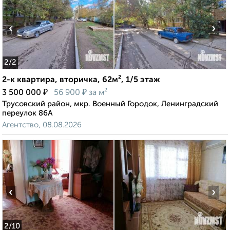
‹
›
2
/2
2-к квартира, вторичка, 62м², 1/5 этаж
₽
₽
3 500 000
56 900
за м²
Трусовский район, мкр. Военный Городок, Ленинградский
переулок 86А
Агентство, 08.08.2026
‹
›
2
/10