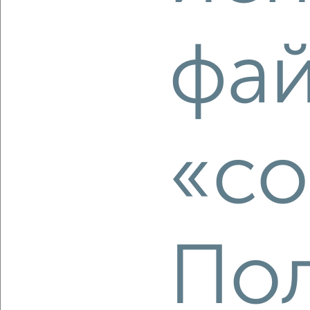
Советский район, Менжинского 6
Собственник, 08.08.2026
фа
‹
›
«co
2
/10
2-к квартира, вторичка, 54м², 1/2 этаж
₽
₽
2 300 000
42 600
за м²
Ленинский район, ЖК Селение, Чехова 18
Агентство, 08.08.2026
Пол