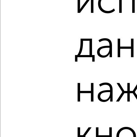
исп
2
/2
2-к квартира, вторичка, 61м², 6/9 этаж
₽
₽
5 998 898
98 400
за м²
дан
Кировский район, Софьи Перовской 84
Агентство, 08.08.2026
наж
‹
›
2
/10
3-к квартира, вторичка, 89м², 5/5 этаж
₽
₽
7 300 000
82 500
за м²
кно
Кировский район, мкр. Эллинг, Сен-Симона 42к1
Агентство, 08.08.2026