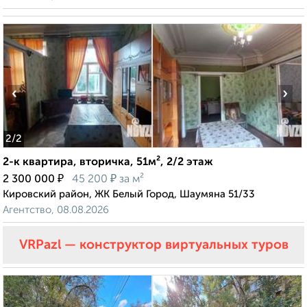
‹
›
2
/2
2-к квартира, вторичка, 51м², 2/2 этаж
₽
₽
2 300 000
45 200
за м²
Кировский район, ЖК Белый Город, Шаумяна 51/33
Агентство, 08.08.2026
VRPazl — конструктор виртуальных туров