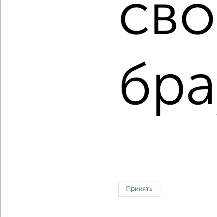
сво
Сайт работает во многих городах России.
Сколько стоит купить квартиру в Астрахани?
Цена недвижимости: мин. от
2200000
руб. до макс.
15300000
руб.
бра
Средняя цена:
5252963
руб.
Цена за м2: от
100000
руб. до
110869
руб.
Средняя цена за м2:
90568
руб.
Площадь: от
22
м2 до
138
м2
Средняя площадь:
58
м2
Однокомнатные
Двухкомнатные
Трехкомнатные
4‑комнатные
Квартиры студии
От застройщика
Без посредников
Вторичное жилье
Принять
В новостройке
В строящемся доме
В новом доме