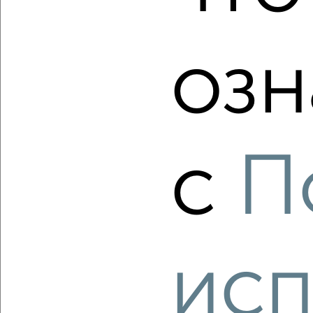
2
/2
озн
3-к квартира, вторичка, 58м², 4/5 этаж
₽
₽
2 850 000
49 000
за м²
Трусовский район, ЖК Городок Бумажников, Вячеслава
Мейера 13
Агентство, 08.08.2026
с
П
‹
›
исп
2
/1
2-к квартира, вторичка, 82м², 5/9 этаж
₽
₽
10 800 000
131 900
за м²