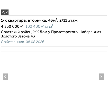
2
/2
1-к квартира, вторичка, 43м², 2/11 этаж
₽
₽
4 350 000
102 400
за м²
Советский район, ЖК Дом у Пролетарского, Набережная
Золотого Затона 43
Собственник, 08.08.2026
‹
›
2
/2
2-к квартира, вторичка, 58м², 13/17 этаж
₽
₽
8 350 000
145 000
за м²