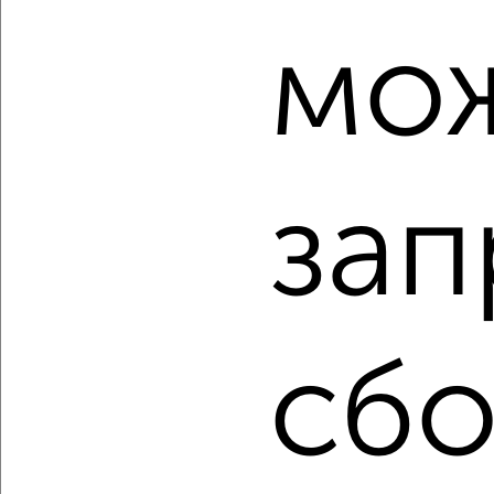
Трусовский район, ЖК Городок Бумажников, Тренёва 1
Агентство, 08.08.2026
мо
‹
›
зап
2
/2
3-к квартира, вторичка, 60м², 6/9 этаж
₽
₽
3 750 000
62 500
за м²
Кировский район, Софьи Перовской 103к26
сбо
Агентство, 08.08.2026