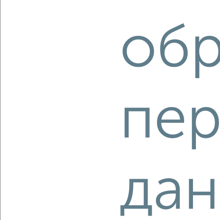
‹
›
обр
2
/2
2-к квартира, вторичка, 55м², 7/10 этаж
₽
₽
6 450 000
117 800
за м²
Советский район, Набережная реки Царева 87к8
Агентство, 08.08.2026
пер
‹
›
да
2
/10
1-к квартира, вторичка, 33м², 5/5 этаж
₽
₽
2 200 000
66 300
за м²