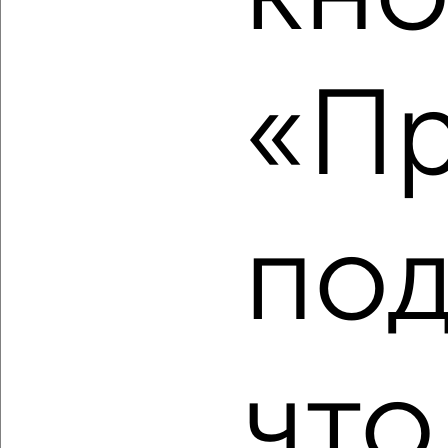
«Пр
‹
›
2
/2
2-к квартира, вторичка, 45м², 5/5 этаж
под
₽
₽
3 450 000
76 700
за м²
Советский район, мкр. Жилгородок, Богдана Хмельницкого
12
Агентство, 08.08.2026
что
‹
›