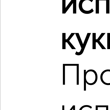
исп
‹
›
кук
2
/2
2-к квартира, вторичка, 41м², 1/5 этаж
₽
₽
3 100 000
75 800
за м²
Советский район, мкр. Автогородок, Боевая 72Б
Пр
Агентство, 08.08.2026
‹
›