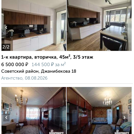
‹
›
2
/2
1-к квартира, вторичка, 45м², 3/5 этаж
₽
₽
6 500 000
144 500
за м²
Советский район, Джанибекова 18
Агентство, 08.08.2026
‹
›