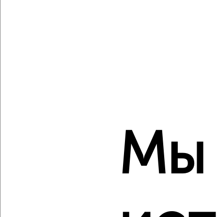
Ленинский район, ЖК Прогресс, Савушкина 6к7
Агентство, 08.08.2026
Создайте виртуальный тур по вашему
пространству с VRPazl
‹
›
Мы
2
/2
1-к квартира, вторичка, 22м², 4/5 этаж
₽
₽
2 450 000
114 000
за м²
Советский район, Космонавтов 5
Агентство, 08.08.2026