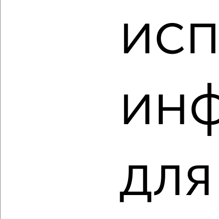
‹
›
исп
2
/2
2-к квартира, вторичка, 49м², 7/9 этаж
₽
₽
5 220 000
107 500
за м²
Советский район, мкр. 3-й Юго-восток, Звёздная 41к2
ин
Агентство, 08.08.2026
для
‹
›
2
/2
1-к квартира, вторичка, 30м², 2/5 этаж
₽
₽
3 200 000
106 700
за м²