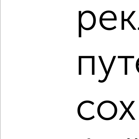
ре
Советский район, мкр. 2й Юговосток, Космонавтов 8
Агентство, 08.08.2026
пут
‹
›
2
/2
2-к квартира, вторичка, 43м², 1/2 этаж
₽
₽
2 250 000
52 500
за м²
сох
Агентство, 08.08.2026
1 / 5
2
Как купить квартиру, в кирпичном доме в Астрахани на