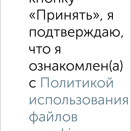
«Принять», я
подтверждаю,
Сравнение средних цен
что я
4‑комнатные квартиры с похожей площадью ±10%
₽
7 580 000
ознакомлен(а)
₽
5 200 000
с
Политикой
₽
использования
7 030 000
Средняя цена район
файлов
Это предложение
Средняя цена по городу