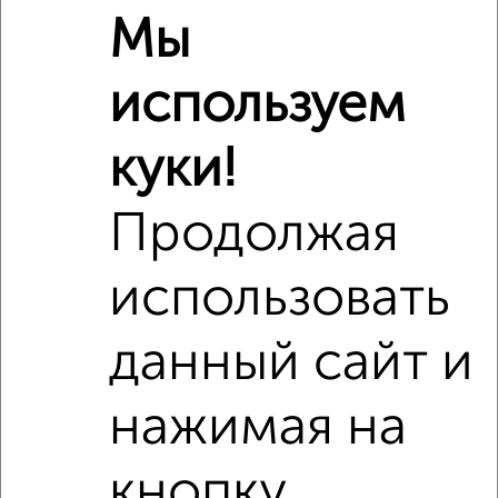
Мы
Расположение, инфраструктура рядом
используем
Школы
Продукты
Аптеки
Дет. сады
Банкоматы
Торг. центры
куки!
Поликлиники
Фитнес
Кафе
Продолжая
использовать
данный сайт и
нажимая на
кнопку