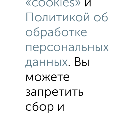
«cookies»
и
Похожие предложения рядом
Политикой об
4‑комнатные квартиры недалеко от Тихий переулок 1
обработке
персональных
данных
. Вы
можете
запретить
сбор и