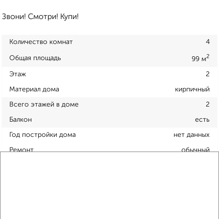
Звони! Смотри! Купи!
Количество комнат
4
2
Общая площадь
99 м
Этаж
2
Материал дома
кирпичный
Всего этажей в доме
2
Балкон
есть
Год постройки дома
нет данных
Ремонт
обычный
Вид жилья
вторичка
Санузел
раздельный
Площадь кухни
25 м²
Отопление
индивидуальное