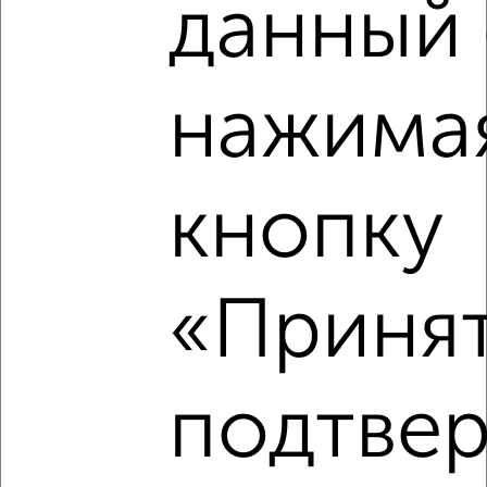
данный 
Отдельная кухня площадью 10,9 м² позволит разместить
нажима
всю необходимую мебель, бытовую технику и кухонную
утварь. Ничто не будет отвлекать вас от приготовления
пищи. На кухне есть окно, благодаря чему здесь всегда
будет светло.
кнопку
«Принят
Просторная прихожая площадью 13,8 м² позволит
разместить всю необходимую для входной зоны мебель,
аксессуары и предметы интерьера.
подтве
Количество комнат
3
2
Общая площадь
82 м