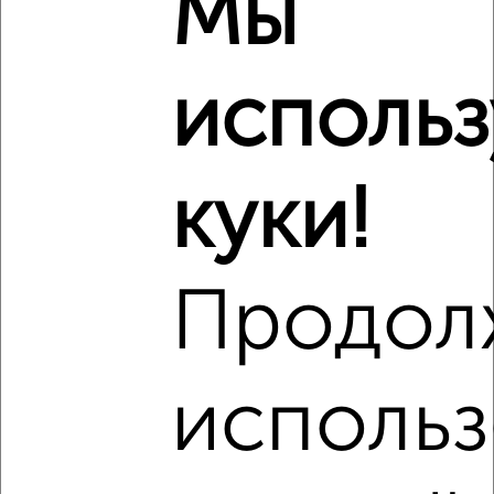
Мы
кладовое помещение.
исполь
В квартире предусмотрено прачечное помещение
площадью 1,8 м², что позволит установить все
куки!
необходимое для стирки и сушки белья в отдельную
комнату.
Продол
Отдельная просторная гостиная площадью 18,7 м² с
увеличенным оконным проемом станет любимым местом
использ
для сбора всей семьи. Здесь вы сможете встречать
гостей, устраивать праздничные обеды и просто
проводить время с семьей и друзьями.