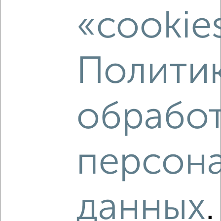
«cookie
Поликлиники
Фитнес
Кафе
Полити
обрабо
персон
данных
Сравнение средних цен