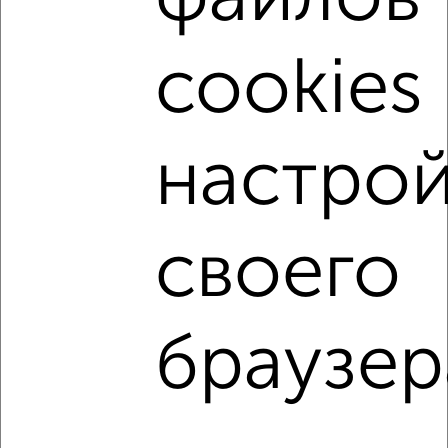
Поиск по схожим параметрам:
cookies 
не первый этаж
не последний этаж
с балконом
c большой кухней
с центральным отоплением
Вторичное жилье
в панельном доме
настрой
с раздельным санузлом
площадью до 90 м²
С чистовой отделкой
С кухней-гостиной
С паркингом
С большой лоджией
своего
В большом дворе
В зеленой зоне
В экологически чистом районе
Большие квартиры
браузер
Однокомнатные
Двухкомнатные
Трехкомнатные
4‑комнатные
Квартиры студии
От застройщика
Без посредников
Вторичное жилье
В новостройке
В строящемся доме
В новом доме