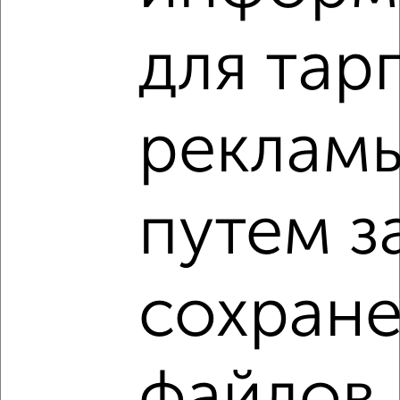
для тар
реклам
путем з
сохран
Рядом, с меньшей ценой
Недалеко от с ценой ниже
файлов
3-к квартиры