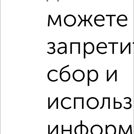
3‑комнатные квартиры с похожей площадью ±10%
можете
₽
12 360 000
₽
запрети
18 937 381
₽
11 330 000
сбор и
Средняя цена район
Это предложение
Средняя цена по городу
исполь
Похожие предложения рядом
3‑комнатные квартиры недалеко от
информ