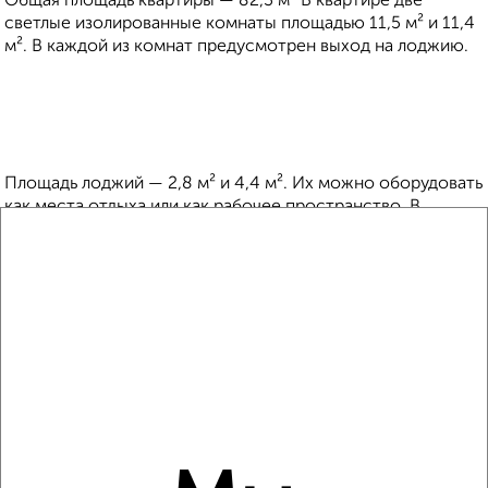
Общая площадь квартиры — 82,3 м² В квартире две
светлые изолированные комнаты площадью 11,5 м² и 11,4
м². В каждой из комнат предусмотрен выход на лоджию.
Площадь лоджий — 2,8 м² и 4,4 м². Их можно оборудовать
как места отдыха или как рабочее пространство. В
квартире расположены два санузла площадью 3,4 м² и 4,5
м². Это позволит всем членам семьи забыть о суете во
время утренних сборов. Вы сможете распределить детей
на утренние процедуры, и сами спокойно умыться и
собраться на работу.
Если у вас нет необходимости в двух санузлах, вы
сможете оборудовать один из них под гардеробную или