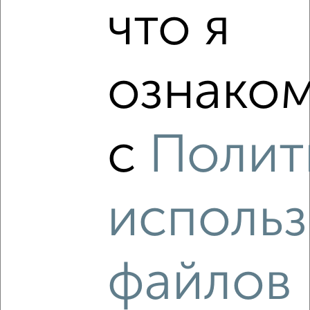
что я
Этаж
15
Материал дома
панельный
Всего этажей в доме
16
ознаком
Балкон
есть
Год постройки дома
нет данных
Ремонт
обычный
с
Полит
Вид жилья
вторичка
Санузел
раздельный
Площадь кухни
11 м²
использ
Отопление
центральное
Расположение, инфраструктура рядом
файлов
Школы
Продукты
Аптеки
Дет. сады
Банкоматы
Торг. центры