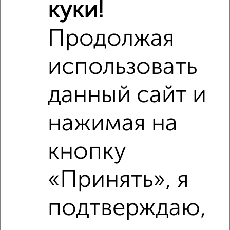
куки!
Продолжая
использовать
данный сайт и
Сравнение средних цен
3‑комнатные квартиры с похожей площадью ±10%
нажимая на
₽
6 390 000
кнопку
₽
6 380 200
«Принять», я
₽
6 390 000
подтверждаю,
Средняя цена район