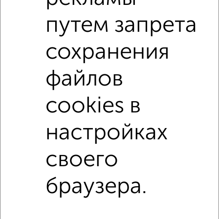
путем запрета
3-к квартиры
Поиск по схожим параметрам:
сохранения
не первый этаж
не последний этаж
с балконом
файлов
с центральным отоплением
Вторичное жилье
в монолитном доме
с раздельным санузлом
cookies в
площадью до 50 м²
В большом дворе
настройках
Однокомнатные
Двухкомнатные
Трехкомнатные
4‑комнатные
своего
Квартиры студии
От застройщика
Без посредников
Вторичное жилье
В новостройке
В строящемся доме
В новом доме
браузера.
Контакты
Политика конфиденциальности
Пользовательское соглашение
Астрахань, улица Н. Островского 124
© 2015–2026
Сайт-доска объявлений недвижимости
О проекте