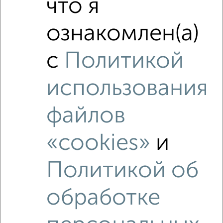
что я
Это предложение
Средняя цена по городу
ознакомлен(а)
Похожие предложения рядом
с
Политикой
3‑комнатные квартиры недалеко от
использования
файлов
«cookies»
и
Политикой об
обработке