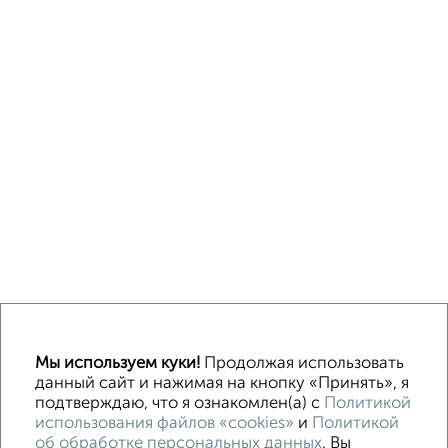
Однокомнатные
Двухкомнатные
3‑комнатные
Квартиры студии
Мы используем куки!
Продолжая использовать
Без посредников
На длительный срок
На сутки
Без мебели
данный сайт и нажимая на кнопку «Принять», я
подтверждаю, что я ознакомлен(а) с
Политикой
использования файлов «cookies»
и
Политикой
Контакты
Политика конфиденциальности
об обработке персональных данных
. Вы