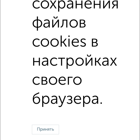
сохранения
не последний этаж
с балконом
файлов
с центральным отоплением
Вторичное жилье
в панельном доме
с раздельным санузлом
cookies в
площадью до 60 м²
С чистовой отделкой
В зеленой зоне
В экологически чистом районе
настройках
своего
Однокомнатные
Двухкомнатные
Трехкомнатные
4‑комнатные
Квартиры студии
От застройщика
Без посредников
Вторичное жилье
В новостройке
В строящемся доме
В новом доме
браузера.
Контакты
Политика конфиденциальности
Пользовательское соглашение
Астрахань, улица Н. Островского 124
© 2015–2026
Сайт-доска объявлений недвижимости
О проекте
Принять
Реклама на портале
Новости
Статьи
Блог
Риэлторы
Агентства
Застройщики
Ипотечный калькулятор