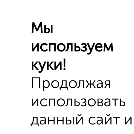
Мы
используем
Сравнение средних цен
2‑комнатные квартиры с похожей площадью ±10%
куки!
₽
8 170 000
Продолжая
₽
8 080 000
использовать
₽
8 620 000
данный сайт и
Средняя цена район
Это предложение
Средняя цена по городу