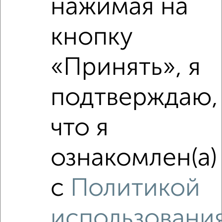
нажимая на
Похожие предложения рядом
кнопку
2‑комнатные квартиры недалеко от Николая Островского
148/1
«Принять», я
подтверждаю,
что я
ознакомлен(а)
с
Политикой
использовани