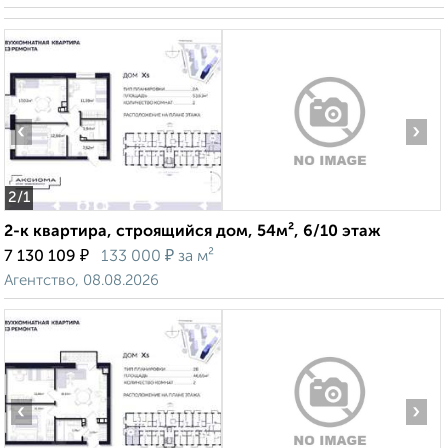
‹
›
2
/1
2-к квартира, строящийся дом, 54м², 6/10 этаж
₽
₽
7 130 109
133 000
за м²
Агентство, 08.08.2026
‹
›