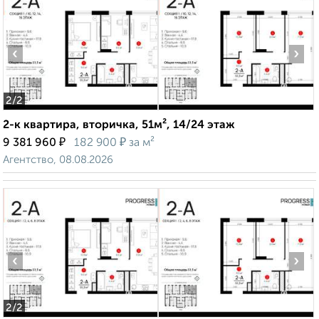
‹
›
2
/2
2-к квартира, вторичка, 51м², 14/24 этаж
₽
₽
9 381 960
182 900
за м²
Агентство, 08.08.2026
‹
›
2
/2