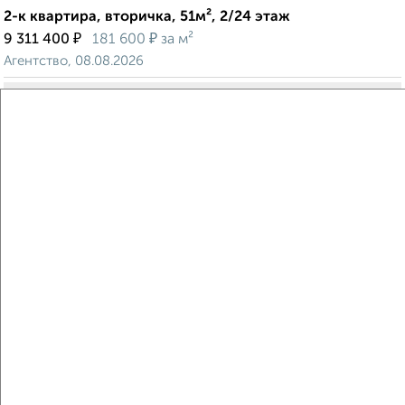
2-к квартира, вторичка, 51м², 2/24 этаж
₽
₽
9 311 400
181 600
за м²
Агентство, 08.08.2026
Создайте виртуальный тур по вашему
пространству с VRPazl
‹
›
2
/2
2-к квартира, вторичка, 48м², 12/24 этаж
₽
₽
8 938 440
184 900
за м²
Агентство, 08.08.2026