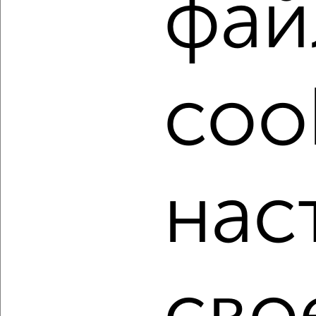
фай
подобрать для покупки двухкомнатную квартиру, с
центральным отоплением в Астрахани.
Найденные предложения: 1610 объявлений, можно
посмотреть в виде списка или на карте, с описанием,
расположением, ценой и другими подробностями.
coo
Подберите подходящую недвижимость из предложений
от собственников, риэлторов, застройщиков и агенств
недвижимости, связаться с ними можно по телефону или
написать сообщение в любом удобном для вас
мессенджере, это безопасно и бесплатно.
нас
Для покупки квартиры доступна ипотека от крупнейших
банков России: СберБанк, ВТБ, Альфа-Банк,
Россельхозбанк, Совкомбанк, Т-Банк, Росбанк, Почта
Банк на сумму от 400 000 до 120 000 000 рублей сроком
до 30 лет.
Сайт работает во многих городах России.
Сколько стоит купить двухкомнатную квартиру в
Астрахани?