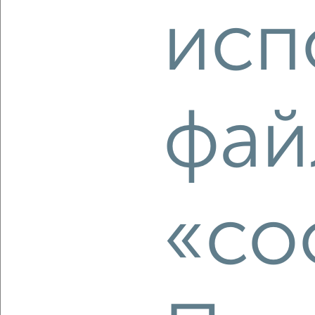
Кировский район, ЖК Прогресс Восточный, 3-я
исп
Зеленгинская 11/5
Агентство, 08.08.2026
фай
‹
›
2
/2
2-к квартира, вторичка, 62м², 23/30 этаж
«co
₽
₽
10 410 000
167 500
за м²
Агентство, 08.08.2026