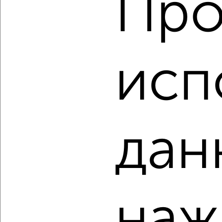
Про
2
/2
2-к квартира, вторичка, 66м², 9/30 этаж
₽
₽
9 910 000
149 300
за м²
исп
Агентство, 08.08.2026
‹
›
дан
2
/2
2-к квартира, вторичка, 50м², 17/24 этаж
₽
₽
9 977 940
198 400
за м²
наж
Кировский район, ЖК Прогресс Восточный, 3-я
Зеленгинская 11/5
Агентство, 08.08.2026