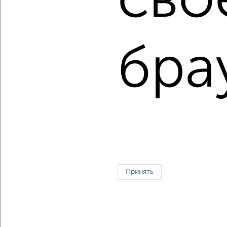
сво
Цена недвижимости: мин. от
4650000
руб. до макс.
10440000
руб.
бра
Средняя цена:
8240225
руб.
Цена за м2: от
101086
руб. до
158181
руб.
Средняя цена за м2:
158465
руб.
Площадь: от
46
м2 до
66
м2
Средняя площадь:
52
м2
Однокомнатные
Двухкомнатные
Трехкомнатные
4‑комнатные
Квартиры студии
От застройщика
Без посредников
Вторичное жилье
Принять
В новостройке
В строящемся доме
В новом доме
Контакты
Политика конфиденциальности
Пользовательское соглашение
Астрахань, улица Н. Островского 124