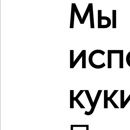
Мы
‹
›
исп
2
/2
2-к квартира, вторичка, 50м², 5/9 этаж
₽
₽
4 650 000
93 400
за м²
Советский район, мкр. 3-й Юго-восток, Звёздная 61
Агентство, 08.08.2026
кук
‹
›