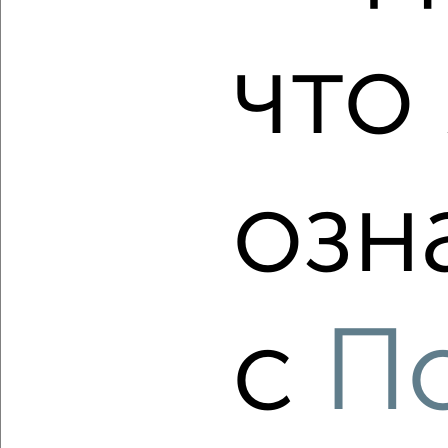
что 
2
/2
2-к квартира, вторичка, 51м², 15/24 этаж
₽
₽
10 136 700
198 400
за м²
Кировский район, ЖК Прогресс Восточный, 3-я
Зеленгинская 11/5
Агентство, 08.08.2026
озн
‹
›
с
П
2
/10
2-к квартира, вторичка, 50м², 23/24 этаж
₽
₽
10 053 540
200 300
за м²