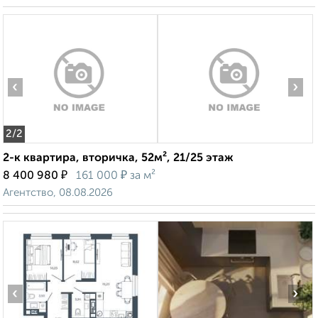
‹
›
2
/2
2-к квартира, вторичка, 52м², 21/25 этаж
₽
₽
8 400 980
161 000
за м²
Агентство, 08.08.2026
‹
›