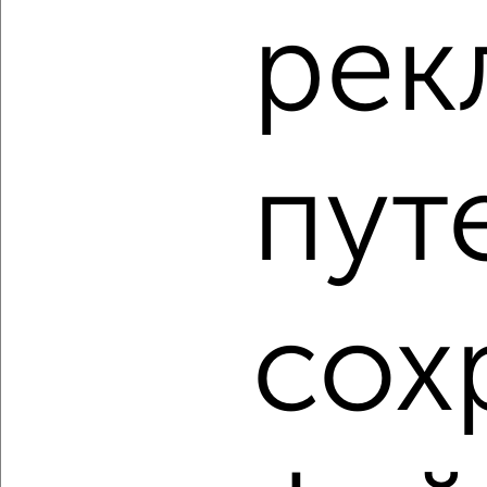
рек
‹
›
2
/1
пут
2-к квартира, строящийся дом, 54м², 4/10 этаж
₽
₽
7 296 362
136 100
за м²
Агентство, 08.08.2026
сох
1 / 27
2
Как купить двухкомнатную квартиру, с центральным
отоплением в Астрахани на сайте Астрахань-
недвижимость?
Используя удобную форму поиска с множеством
фильтров и сортировкой по параметрам, вы можете