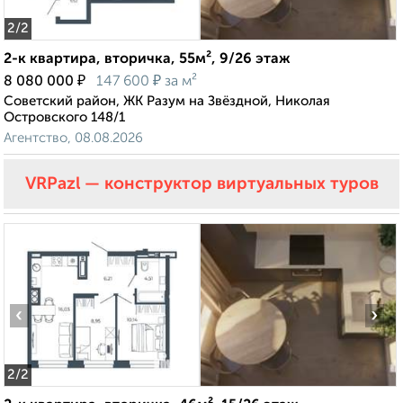
2
/2
2-к квартира, вторичка, 55м², 9/26 этаж
₽
₽
8 080 000
147 600
за м²
Советский район, ЖК Разум на Звёздной, Николая
Островского 148/1
Агентство, 08.08.2026
VRPazl — конструктор виртуальных туров
‹
›
2
/2