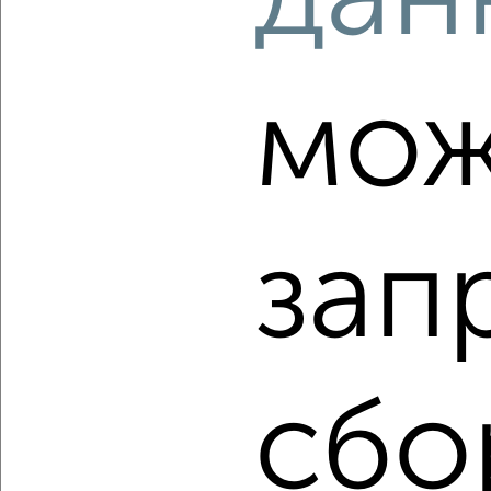
мож
‹
›
2
/2
зап
2-к квартира, вторичка, 56м², 23/25 этаж
₽
₽
9 882 000
178 100
за м²
Агентство, 08.08.2026
сбо
‹
›