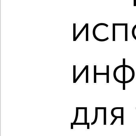
2
/2
исп
2-к квартира, вторичка, 49м², 4/19 этаж
₽
₽
6 728 920
138 300
за м²
Агентство, 08.08.2026
инф
‹
›
2
/1
для
2-к квартира, строящийся дом, 54м², 8/10 этаж
₽
₽
7 130 109
133 000
за м²
Агентство, 08.08.2026