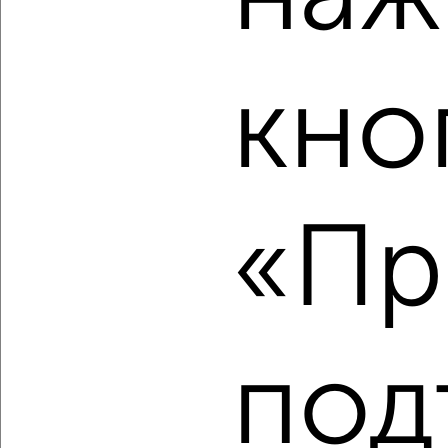
кно
‹
›
2
/2
«Пр
2-к квартира, вторичка, 50м², 13/24 этаж
₽
₽
9 977 940
198 800
за м²
Кировский район, ЖК Прогресс Восточный, 3-я
Зеленгинская 11/5
Агентство, 08.08.2026
под
‹
›