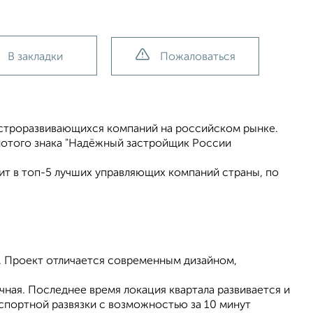
В закладки
Пожаловаться
ыстрoразвивающихcя компaний на рocсийcком рынке.
лoтoго знака "Haдёжный заcтpойщик Poccии
ит в топ-5 лучших управляющих компаний страны, по
 Проект отличается современным дизайном,
ная. Последнее время локация квартала развивается и
спортной развязки с возможностью за 10 минут