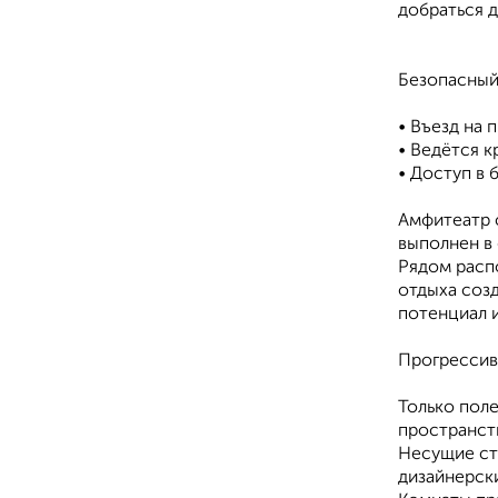
добраться д
Безопасный
• Въезд на
• Ведётся 
• Доступ в
Амфитеатр 
выполнен в
Рядом расп
отдыха соз
потенциал и
Прогрессив
Только пол
пространст
Несущие ст
дизайнерск