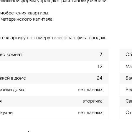
авильной формы упрощают расстановку мебели.
иобретения квартиры:
материнского капитала
те квартиру по номеру телефона офиса продаж.
во комнат
3
Об
12
Ма
ажей в доме
24
Ба
ройки дома
нет данных
Ре
я
вторичка
Са
кухни
нет данных
От