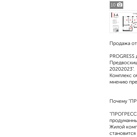
10
Пpoдaжа oт
РRОGRESS д
Прeдвосхищ
20202023".
Комплекс о
мнению пре
Почему "П
"ПРОГРЕСС 
продуманны
Жилой комп
становится