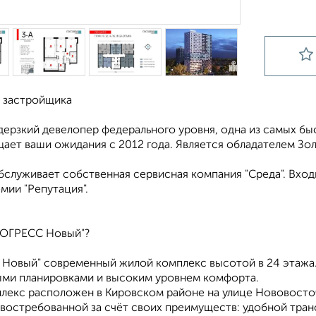
 застройщика
еpзкий девeлопep фeдepaльнoгo уpoвня, oдна из самыx б
ает вaши oжидaния c 2012 гoда. Является облaдaтелeм Зо
бслуживает собственная сервисная компания "Среда". Вход
мии "Репутация".
РОГРЕСС Новый"?
Новый" современный жилой комплекс высотой в 24 этажа.
ми планировками и высоким уровнем комфорта.
лекс расположен в Кировском районе на улице Нововосточ
 востребованной за счёт своих преимуществ: удобной тран