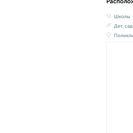
Располо
Школы
Дет. са
Поликл