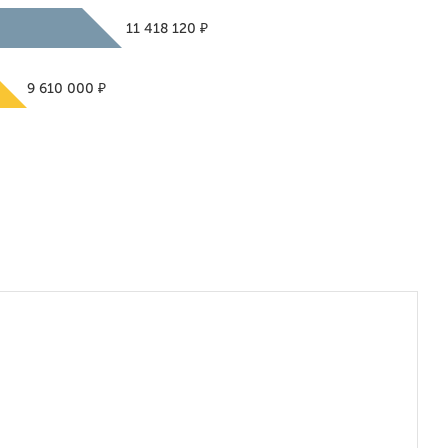
₽
11 418 120
₽
9 610 000