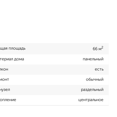
2
щая площадь
66 м
териал дома
панельный
лкон
есть
монт
обычный
нузел
раздельный
опление
центральное