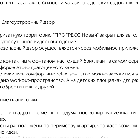
о центра, а также близости магазинов, детских садов, школ
 благоустроенный двор
 приватную территорию "ПРОГРЕСС Новый" закрыт для авто.
круглосуточное видеонаблюдение.
 безопасный двор осуществляется через мобильное прилож
с контактным фонтаном настоящий бриллиант в самом серд
 форме этого драгоценного камня.
оложились комфортные relax-зоны, где можно зарядиться э
дано workout-пространство. А на детских площадках для р
 обрести новых друзей.
ные планировки
езные квадратные метры продуманное зонирование квартир
во.
ены расположены по периметру квартир, что даёт возможн
ие идеи.