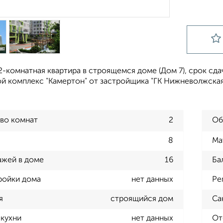
-комнатная квартира в строящемся доме (Дом 7), срок сдачи
й комплекс "Камертон" от застройщика "ГК Нижневолжская 
во комнат
2
Об
8
Ма
ажей в доме
16
Ба
ройки дома
нет данных
Ре
я
строящийся дом
Са
кухни
нет данных
От