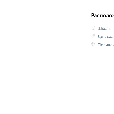
Располо
Школы
Дет. са
Поликл