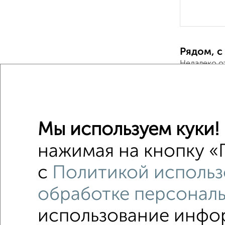
Рядом, с
Недалеко о
2‑комна
Поиск по с
Мы используем куки!
не перв
нажимая на кнопку «П
в строя
с
Политикой использ
площадь
обработке персонал
использование инфор
Однокомнатные
Двухкомнатные
Трехкомна