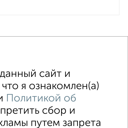
данный сайт и
с центральным отоплением
что я ознакомлен(а)
с раздельным санузлом
и
Политикой об
апретить сбор и
кламы путем запрета
ка
Без посредников
Вторичное жилье