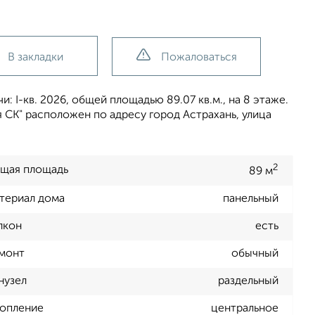
В закладки
Пожаловаться
: I-кв. 2026, общей площадью 89.07 кв.м., на 8 этаже.
СК" расположен по адресу город Астрахань, улица
2
щая площадь
89 м
териал дома
панельный
лкон
есть
монт
обычный
нузел
раздельный
опление
центральное