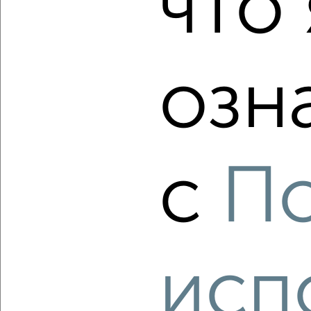
что 
₽
₽
8 400 980
161 000
за м²
Агентство, 08.08.2026
озн
‹
›
2
/2
с
П
2-к квартира, вторичка, 55м², 9/26 этаж
₽
₽
8 080 000
147 600
за м²
Советский район, ЖК Разум на Звёздной, Николая
Островского 148/1
Агентство, 08.08.2026
исп