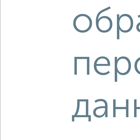
2-к квартира, строящийся дом, 47м², 6/10 этаж
₽
₽
обр
6 388 718
137 000
за м²
Агентство, 08.08.2026
пер
‹
›
2
/1
1-к квартира, строящийся дом, 35м², 5/10 этаж
дан
₽
₽
5 000 899
142 000
за м²
Агентство, 08.08.2026