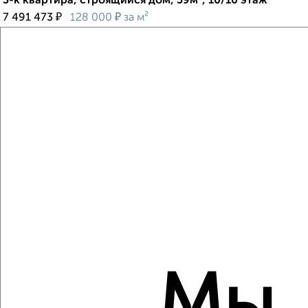
3-к квартира, строящийся дом, 59м², 10/10 этаж
₽
₽
7 491 473
128 000
за м²
Агентство, 08.08.2026
Создайте виртуальный тур по вашему
пространству с VRPazl
‹
›
2
/2
3-к квартира, строящийся дом, 59м², 6/10 этаж
₽
₽
7 441 809
127 000
за м²
Агентство, 08.08.2026