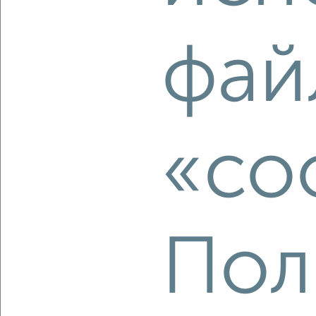
‹
›
фай
2
/2
2-к квартира, вторичка, 46м², 15/26 этаж
₽
₽
7 360 000
160 300
за м²
Советский район, ЖК Разум на Звёздной, Николая
Островского 148/1
«co
Агентство, 08.08.2026
Пол
‹
›
2
/2