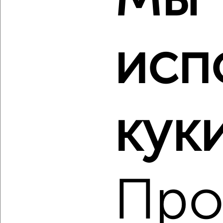
Мы
исп
‹
›
2
/2
1-к квартира, вторичка, 40м², 4/25 этаж
куки
₽
₽
6 438 400
160 000
за м²
Агентство, 08.08.2026
Про
‹
›
2
/2