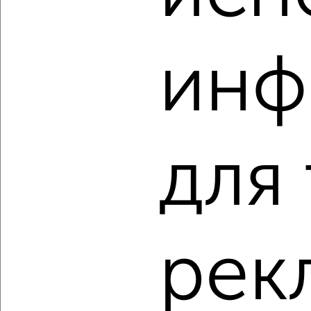
инф
‹
›
2
/1
для
1-к квартира, строящийся дом, 35м², 8/10 этаж
₽
₽
5 032 128
142 000
за м²
Агентство, 08.08.2026
рек
‹
›