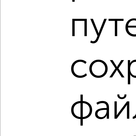
2
/1
пут
1-к квартира, строящийся дом, 32м², 4/10 этаж
₽
₽
4 687 683
145 000
за м²
Агентство, 08.08.2026
сох
1 / 94
2
Как купить квартиру, через агентство недвижимости, не
первый этаж в Астрахани на сайте Астрахань-
недвижимость?
Используя удобную форму поиска с множеством
фай
фильтров и сортировкой по параметрам, вы можете
подобрать для покупки квартиру, через агентство
недвижимости, не первый этаж в Астрахани.
Найденные предложения: 5600 объявлений, можно
посмотреть в виде списка или на карте, с описанием,
расположением, ценой и другими подробностями.