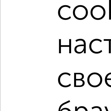
cook
Подберите подходящую недвижимость из предложений
от собственников, риэлторов, застройщиков и агенств
недвижимости, связаться с ними можно по телефону или
написать сообщение в любом удобном для вас
мессенджере, это безопасно и бесплатно.
нас
Для покупки квартиры доступна ипотека от крупнейших
банков России: СберБанк, ВТБ, Альфа-Банк,
Россельхозбанк, Совкомбанк, Т-Банк, Росбанк, Почта
Банк на сумму от 400 000 до 120 000 000 рублей сроком
до 30 лет.
сво
Сайт работает во многих городах России.
Сколько стоит купить квартиру в Астрахани?
Цена недвижимости: мин. от
3700000
руб. до макс.
12530000
руб.
Средняя цена:
6900552
руб.
Цена за м2: от
142307
руб. до
158607
руб.