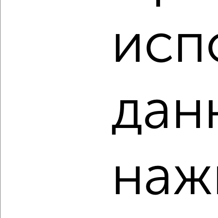
1-к квартира, вторичка, 36м², 2/25 этаж
исп
₽
₽
6 357 840
177 000
за м²
Агентство, 08.08.2026
дан
‹
›
2
/2
1-к квартира, вторичка, 43м², 22/25 этаж
наж
₽
₽
7 062 000
165 000
за м²
Агентство, 08.08.2026