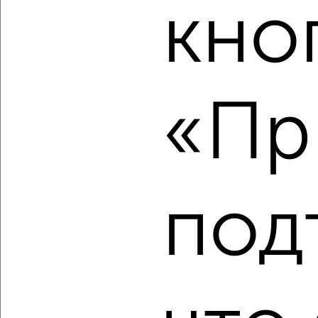
кно
‹
›
2
/2
«Пр
2-к квартира, вторичка, 52м², 23/25 этаж
₽
₽
8 453 160
162 000
за м²
Агентство, 08.08.2026
под
‹
›
2
/2
2-к квартира, вторичка, 52м², 21/25 этаж