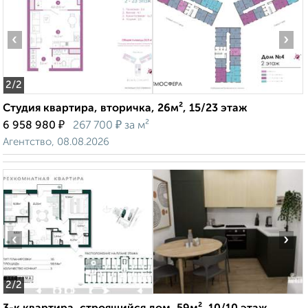
‹
›
2
/2
Студия квартира, вторичка, 26м², 15/23 этаж
₽
₽
6 958 980
267 700
за м²
Агентство, 08.08.2026
‹
›
2
/2