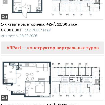
‹
›
2
/2
1-к квартира, вторичка, 42м², 12/30 этаж
₽
₽
6 800 000
162 700
за м²
Агентство, 08.08.2026
VRPazl — конструктор виртуальных туров
‹
›
2
/2