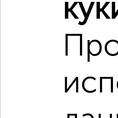
кук
Про
4
Комната в 2-к квартире, на длительный срок, 18м², 3/5
этаж
₽
4 500
в месяц
Ленинский район, Татищева 57А
Собственник, 18.08.2022
исп