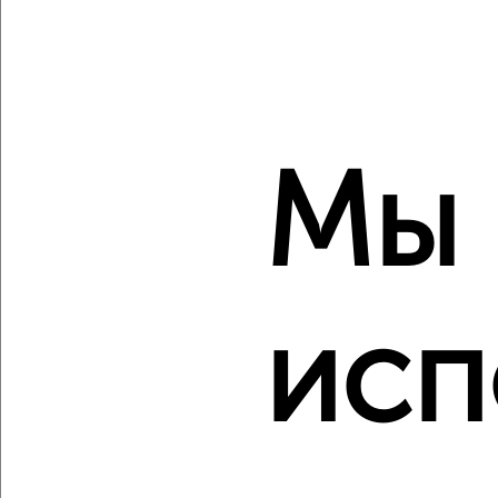
Мы
3
Комната в 2-к квартире, на длительный срок, 18м², 2/5
этаж
₽
4 500
в месяц
Советский район, Адмирала Нахимова 137
исп
Собственник, 18.08.2022
Создайте виртуальный тур по вашему
пространству с VRPazl