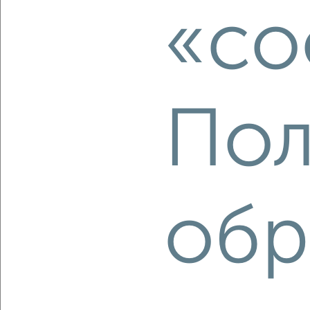
«co
этаж
₽
5 000
в месяц
Кировский район, 11-й Красной Армии 6к1
Агентство, 02.08.2022
Пол
3
обр
Комната в 2-к квартире, на длительный срок, 17м², 2/5
этаж
₽
5 000
в месяц
Ленинский район, 28-й Армии 12
Агентство, 02.08.2022