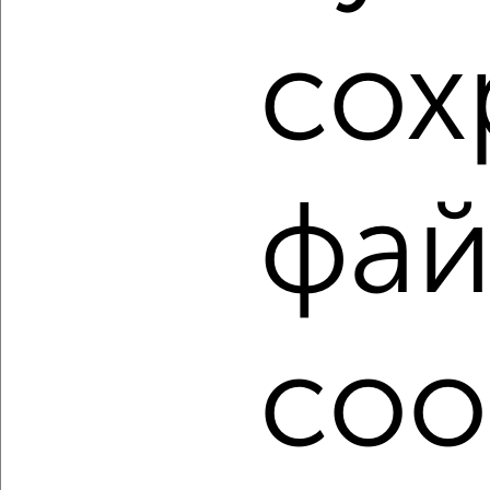
сох
1
Комната в 2-к квартире, на длительный срок, 48м², 3/5
этаж
фай
₽
6 000
в месяц
Трусовский район, мкр. Военный Городок, Хибинская 6
Агентство, 01.08.2022
coo
1