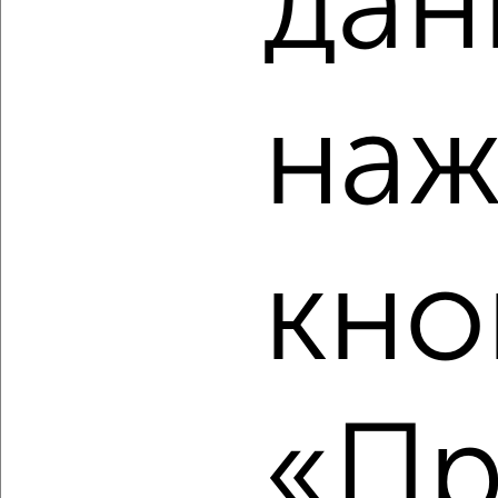
дан
4
Комната в 2-к квартире, на длительный срок, 18м², 3/9
этаж
₽
4 000
в месяц
наж
Кировский район, мкр. Спутник, Курская 57
Собственник, 18.08.2022
кно
5
Комната в 2-к квартире, на длительный срок, 16м², 2/5
«Пр
этаж
₽
4 500
в месяц
Советский район, мкр. Автогородок, Сахалинская 9