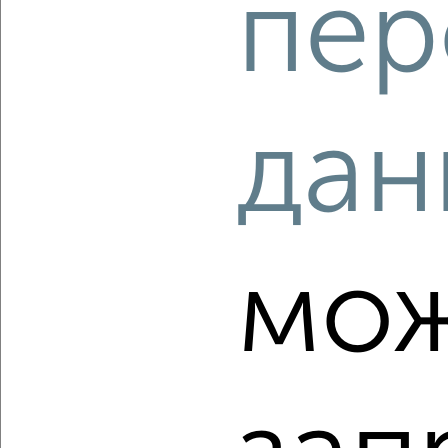
пер
дан
4
Комната в 2-к квартире, на длительный срок, 20м², 5/9
этаж
₽
5 000
в месяц
Кировский район, Валерии Барсовой 15к1
мож
Агентство, 02.08.2022