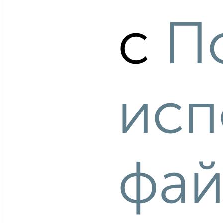
с
П
5
Комната в 2-к квартире, на длительный срок, 17м², 2/5
этаж
₽
6 000
в месяц
Трусовский район, мкр. Военный Городок, Ленинградский
исп
переулок 78А
Агентство, 02.08.2022
фай
6
Комната в 2-к квартире, на длительный срок, 17м², 2/5