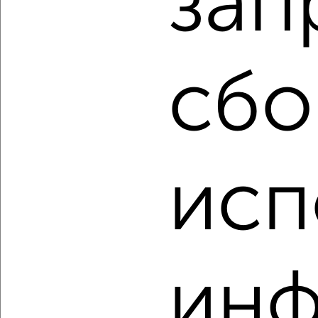
зап
4
Комната в 2-к квартире, на длительный срок, 17м², 2/5
этаж
сбо
₽
4 500
в месяц
Советский район, мкр. 1-й Юго-Восток, Михаила Луконина
12к3
Агентство, 02.08.2022
исп
4
ин
Комната в 2-к квартире, на длительный срок, 17м², 2/5
этаж
₽
4 000
в месяц