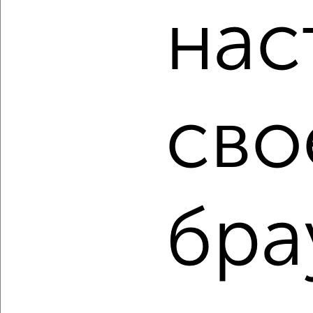
нас
Комната в 2-к квартире, на длительный срок, 52м², 3/9
этаж
₽
5 000
в месяц
Ленинский район, мкр. имени Бабаевского, Жилая 7
Агентство, 01.08.2022
сво
бра
1
Комната в 2-к квартире, на длительный срок, 59м²,
3/17 этаж
₽
5 500
в месяц
Советский район, Трофимова 6
Агентство, 01.08.2022