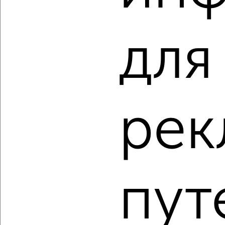
Советский район, Адмирала Нахимова 38
Агентство, 02.08.2022
для
рек
1
Комната в 2-к квартире, на длительный срок, 48м², 2/5
этаж
₽
5 500
в месяц
Ленинский район, Яблочкова 11
пут
Агентство, 01.08.2022