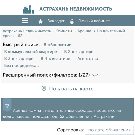
АСТРАХАНЬ НЕДВИЖИМОСТЬ
Закладки
Личный кабинет
Астрахань Недвижимость
Комнаты
Аренда
На длительный
срок
62
Быстрый поиск:
В общежитии
В коммунальной квартире
В 2‑к квартире
В 3‑к квартире
В 4‑к квартире
Агентство
Без посредников
Расширенный поиск (фильтров: 1/27)
Показать на карте
Аренда комнат, на длительный срок, долгосрочно, на
долго, месяц, полгода, год, 62 объявлений в Астрахани
Сортировка: