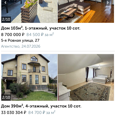
‹
›
2
/10
Дом 103м², 1-этажный, участок 10 сот.
₽
₽
8 700 000
84 500
за м²
5-я Ровная улица, 27
Агентство, 24.07.2026
‹
›
2
/10
Дом 390м², 4-этажный, участок 10 сот.
₽
₽
33 030 304
84 700
за м²