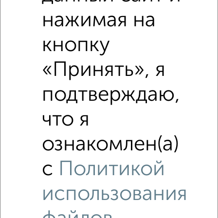
нажимая на
кнопку
‹
›
«Принять», я
подтверждаю,
2
/10
Дом 390м², 4-этажный, участок 10 сот.
что я
₽
₽
33 030 304
84 700
за м²
улица Ульянова, 105
ознакомлен(а)
Агентство, 31.07.2026
с
Политикой
использования
‹
›