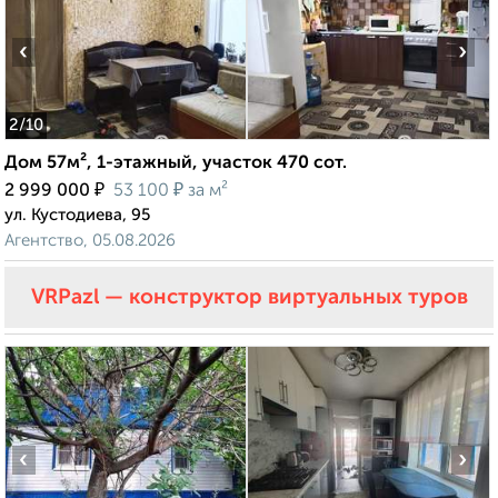
‹
›
2
/10
Дом 57м², 1-этажный, участок 470 сот.
₽
₽
2 999 000
53 100
за м²
ул. Кустодиева, 95
Агентство, 05.08.2026
VRPazl — конструктор виртуальных туров
‹
›