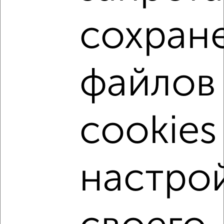
сохран
‹
›
2
/10
файлов
Коттедж 181м², 2-этажный, участок 4 сот.
₽
₽
17 450 000
96 700
за м²
ул. Маркина, 64
Агентство, 05.08.2026
cookies
настро
‹
›
2
/10