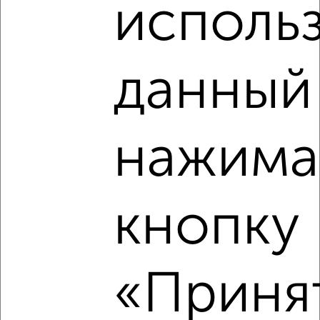
исполь
ул. Новослободская, 2
Собственник, 05.08.2026
данный 
‹
›
нажима
2
/10
Дом 103м², 1-этажный, участок 3 сот.
кнопку
₽
₽
5 200 000
50 500
за м²
Советский пер., 9
Агентство, 05.08.2026
«Принят