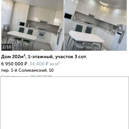
‹
›
2
/10
Дом 202м², 1-этажный, участок 3 сот.
₽
₽
6 950 000
34 400
за м²
пер. 1-й Соликамский, 10
Собственник, 05.08.2026
VRPazl — конструктор виртуальных туров