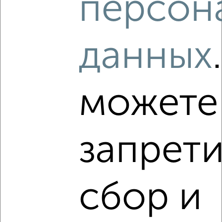
персон
‹
›
данных
2
/6
Дом 128м², 1-этажный, участок 6 сот.
₽
₽
11 300 000
88 300
за м²
можете
Ботаническая ул., 13
Агентство, 05.08.2026
запрети
‹
›
сбор и
2
/10