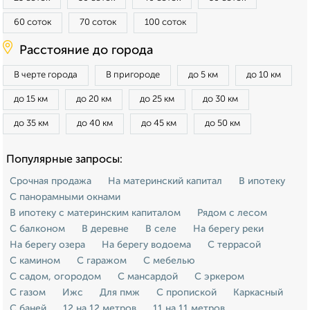
60 соток
70 соток
100 соток
Расстояние до города
В черте города
В пригороде
до 5 км
до 10 км
до 15 км
до 20 км
до 25 км
до 30 км
до 35 км
до 40 км
до 45 км
до 50 км
Популярные запросы:
Срочная продажа
На материнский капитал
В ипотеку
С панорамными окнами
В ипотеку с материнским капиталом
Рядом с лесом
С балконом
В деревне
В селе
На берегу реки
На берегу озера
На берегу водоема
С террасой
С камином
С гаражом
С мебелью
С садом, огородом
С мансардой
С эркером
С газом
Ижс
Для пмж
С пропиской
Каркасный
С баней
12 на 12 метров
11 на 11 метров