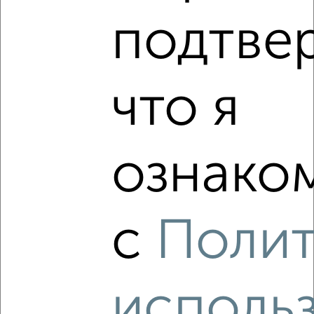
подтве
‹
›
2
/10
что я
Дом 75м², 1-этажный, участок 6 сот.
₽
₽
4 520 000
60 200
за м²
ул. Кулибина, 33
Агентство, 05.08.2026
ознаком
с
Поли
‹
›
2
/10
исполь
Дом 143м², 2-этажный, участок 3 сот.