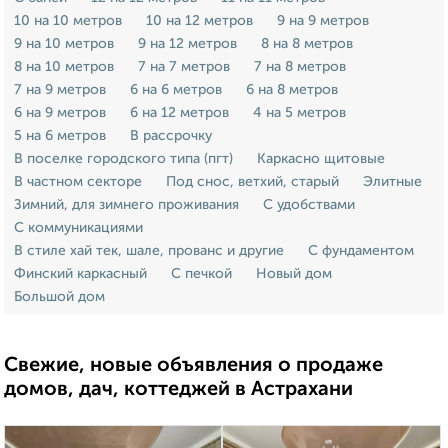
10 на 10 метров
10 на 12 метров
9 на 9 метров
9 на 10 метров
9 на 12 метров
8 на 8 метров
8 на 10 метров
7 на 7 метров
7 на 8 метров
7 на 9 метров
6 на 6 метров
6 на 8 метров
6 на 9 метров
6 на 12 метров
4 на 5 метров
5 на 6 метров
В рассрочку
В поселке городского типа (пгт)
Каркасно щитовые
В частном секторе
Под снос, ветхий, старый
Элитные
Зимний, для зимнего проживания
С удобствами
С коммуникациями
В стиле хай тек, шале, прованс и другие
С фундаментом
Финский каркасный
С печкой
Новый дом
Большой дом
Свежие, новые объявления о продаже
домов, дач, коттеджей в Астрахани