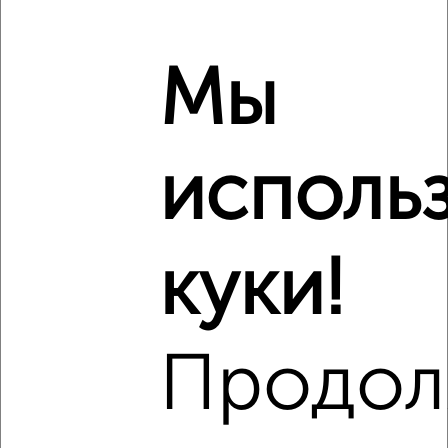
‹
›
Мы
2
/8
Дом 120м², 1-этажный, участок 5 сот.
₽
₽
5 100 000
42 500
за м²
ул. 2-я Виноградная, 26
исполь
Агентство, 05.08.2026
куки!
‹
›
Продол
2
/8
Дом 83м², 1-этажный, участок 6 сот.
₽
₽
7 200 000
86 800
за м²