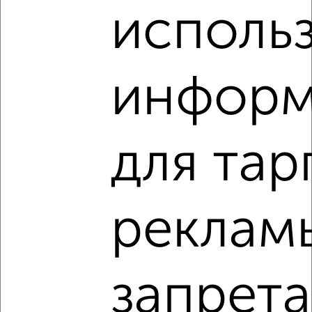
Дом 71м², 1-этажный, участок 4 сот.
исполь
₽
₽
3 580 000
50 500
за м²
пер. 13-й Сквозной, 9
Агентство, 05.08.2026
информ
‹
›
для тар
2
/10
реклам
Дом 79м², 1-этажный, участок 3 сот.
₽
₽
4 700 000
59 500
за м²
пер. 3-й Соколова, 14
Собственник, 05.08.2026
запрета