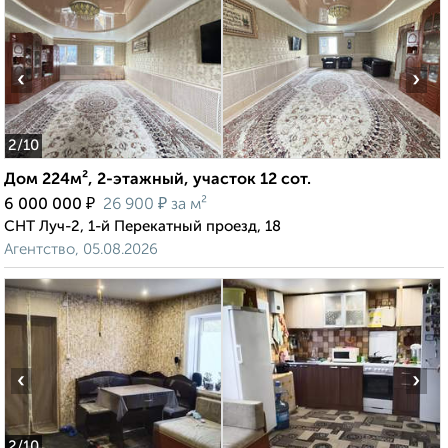
‹
›
2
/10
Дом 224м², 2-этажный, участок 12 сот.
₽
₽
6 000 000
26 900
за м²
СНТ Луч-2, 1-й Перекатный проезд, 18
Агентство, 05.08.2026
‹
›
2
/10