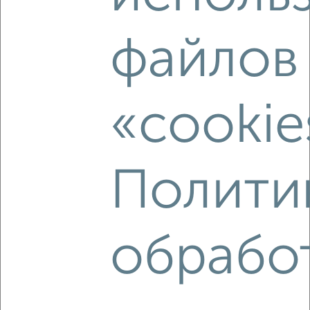
₽
₽
14 500 000
101 400
за м²
Артельная ул., 8А
файлов
Агентство, 05.08.2026
«cookie
‹
›
Полити
2
/10
Коттедж 204м², 2-этажный, участок 11 сот.
₽
₽
11 950 000
58 600
за м²
ул. Ползунова, 18
обрабо
Агентство, 05.08.2026