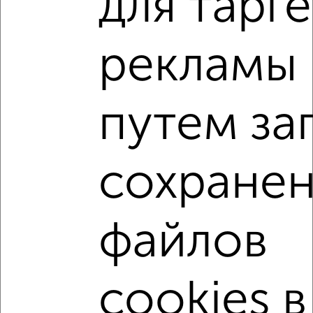
для тарг
рекламы
‹
›
путем за
2
/10
Дом 40м², 1-этажный, участок 6 сот.
₽
₽
3 450 000
86 300
за м²
сохране
ул. 1-я Вишневая, 2
Агентство, 30.07.2026
файлов
‹
›
cookies в