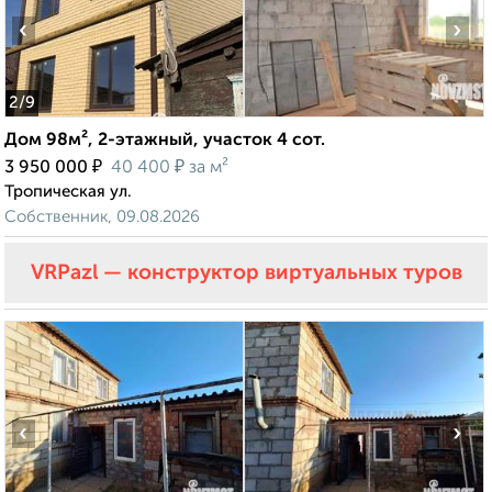
‹
›
2
/9
Дом 98м², 2-этажный, участок 4 сот.
₽
₽
3 950 000
40 400
за м²
Тропическая ул.
Собственник, 09.08.2026
VRPazl — конструктор виртуальных туров
‹
›