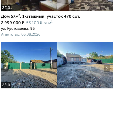
2
/10
Дом 57м², 1-этажный, участок 470 сот.
₽
₽
2 999 000
53 100
за м²
ул. Кустодиева, 95
Агентство, 05.08.2026
‹
›
2
/10
Дом 52м², 1-этажный, участок 5 сот.
₽
₽
4 100 000
78 600
за м²
7-я Литейная улица, 87
Агентство, 04.08.2026