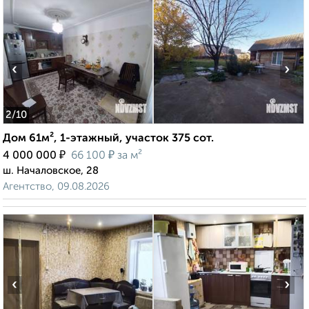
‹
›
2
/10
Дом 61м², 1-этажный, участок 375 сот.
₽
₽
4 000 000
66 100
за м²
ш. Началовское, 28
Агентство, 09.08.2026
‹
›