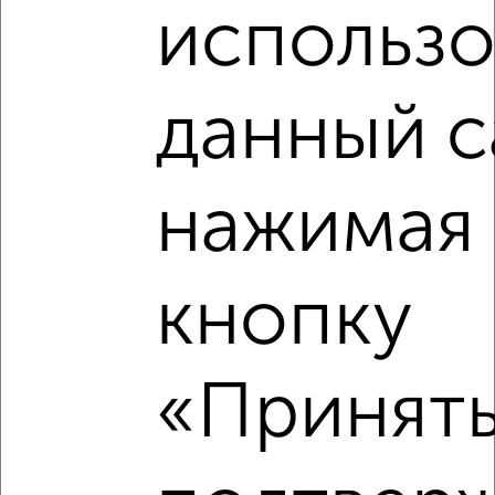
использо
2
/10
Дом 54м², 1-этажный, участок 0 сот.
₽
₽
данный с
3 900 000
72 500
за м²
Советский район, Днепровская 20
Агентство, 04.08.2026
нажимая 
кнопку
‹
›
«Принять
2
/7
Дом 23м², 1-этажный, участок 5 сот.
₽
₽
2 100 000
92 600
за м²
Кисловодская ул., 1