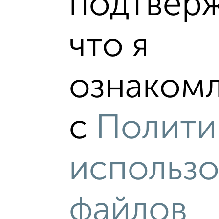
подтвер
Агентство, 03.08.2026
что я
‹
›
ознакомл
2
/10
с
Полити
Дом 100м², 2-этажный, участок 4 сот.
₽
₽
4 500 000
45 000
за м²
проезд 1-й Рождественского
Агентство, 03.08.2026
использо
файлов
‹
›