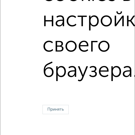
2
/10
настройк
Дом 109м², 1-этажный, участок 6 сот.
₽
₽
3 490 000
32 100
за м²
ул. 3-я Апрельская, 22
Агентство, 29.07.2026
своего
1 / 1
браузера
Без посредников
В деревне
Каркасный
Из бруса
Из сип панелей
Деревянный
Готовый дом
Под ключ
Загородный
Контакты
Политика конфиденциальности
Пользовательское соглашение
Астрахань, улица Н. Островского 124
Принять
© 2015–2026
Сайт-доска объявлений недвижимости
О проекте
Реклама на портале
Новости
Статьи
Блог
Риэлторы
Агентства
Застройщики
Ипотечный калькулятор