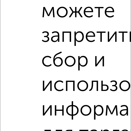
можете
Агентство, 02.08.2026
запретит
‹
›
сбор и
2
/10
Дом 60м², 1-этажный, участок 6 сот.
использ
₽
₽
3 900 000
65 000
за м²
Литовская ул., 12
Собственник, 01.08.2026
информа
Создайте виртуальный тур по вашему
пространству с VRPazl