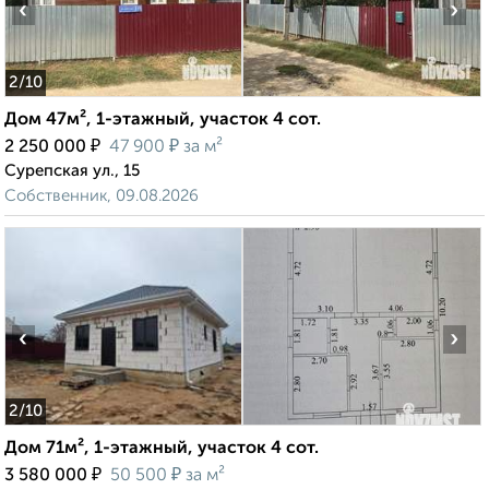
‹
›
2
/10
Дом 47м², 1-этажный, участок 4 сот.
₽
₽
2 250 000
47 900
за м²
Сурепская ул., 15
Собственник, 09.08.2026
‹
›
2
/10
Дом 71м², 1-этажный, участок 4 сот.
₽
₽
3 580 000
50 500
за м²