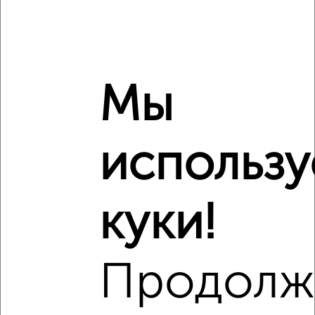
‹
›
Мы
2
/10
использ
Дом 44м², 1-этажный, участок 5 сот.
₽
₽
2 100 000
47 700
за м²
Дарминская ул., 62
Агентство, 04.08.2026
куки!
Продолж
‹
›