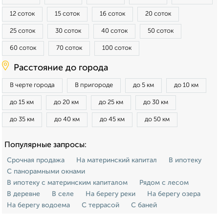
12 соток
15 соток
16 соток
20 соток
25 соток
30 соток
40 соток
50 соток
60 соток
70 соток
100 соток
Расстояние до города
В черте города
В пригороде
до 5 км
до 10 км
до 15 км
до 20 км
до 25 км
до 30 км
до 35 км
до 40 км
до 45 км
до 50 км
Популярные запросы:
Срочная продажа
На материнский капитал
В ипотеку
С панорамными окнами
В ипотеку с материнским капиталом
Рядом с лесом
В деревне
В селе
На берегу реки
На берегу озера
На берегу водоема
С террасой
С баней