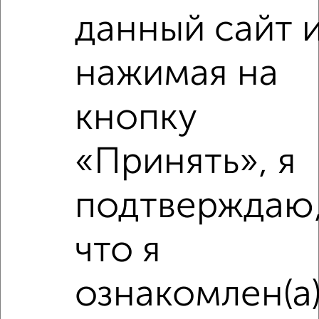
₽
данный сайт 
8 050 000
₽
6 970 000
нажимая на
Средняя цена район
кнопку
Это предложение
Средняя цена по городу
«Принять», я
Похожие предложения рядом
1‑комнатные квартиры недалеко от
подтверждаю
что я
ознакомлен(а