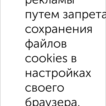
рекламы
путем запрет
1-к квартиры
Поиск по схожим параметрам:
сохранения
не первый этаж
не последний этаж
с балконом
с центральным отоплением
Вторичное жилье
файлов
в панельном доме
с раздельным санузлом
площадью до 50 м²
С чистовой отделкой
cookies в
С панорамными окнами
С террасой
С паркингом
настройках
Двухуровневые
своего
Однокомнатные
Двухкомнатные
Трехкомнатные
4‑комнатные
Квартиры студии
От застройщика
Без посредников
Вторичное жилье
браузера.
В новостройке
В строящемся доме
В новом доме