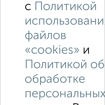
с
Политикой
использовани
файлов
«cookies»
и
Рядом, с меньшей ценой
Политикой об
Недалеко от с ценой ниже
обработке
персональны
‹
›