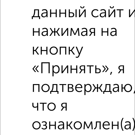
₽
данный сайт 
8 080 000
₽
6 970 000
нажимая на
Средняя цена район
кнопку
Это предложение
Средняя цена по городу
«Принять», я
Похожие предложения рядом
1‑комнатные квартиры недалеко от
подтверждаю
что я
ознакомлен(а