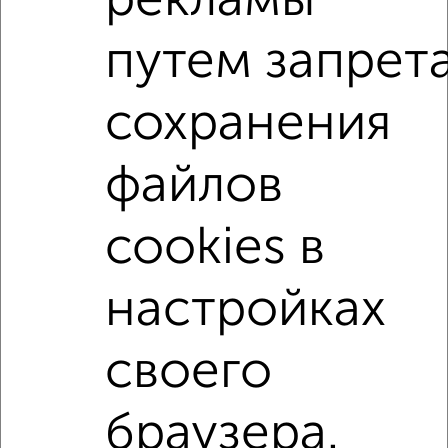
рекламы
путем запрет
1-к квартиры
Поиск по схожим параметрам:
сохранения
не первый этаж
не последний этаж
с балконом
с центральным отоплением
Вторичное жилье
файлов
в панельном доме
с раздельным санузлом
площадью до 50 м²
С чистовой отделкой
cookies в
С панорамными окнами
С террасой
С паркингом
настройках
Двухуровневые
своего
Однокомнатные
Двухкомнатные
Трехкомнатные
4‑комнатные
Квартиры студии
От застройщика
Без посредников
Вторичное жилье
браузера.
В новостройке
В строящемся доме
В новом доме