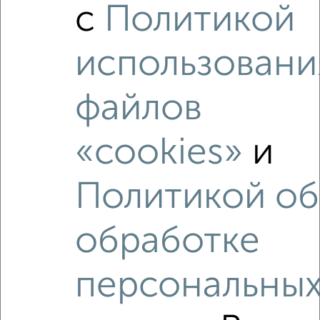
с
Политикой
использовани
файлов
«cookies»
и
Рядом, с меньшей ценой
Политикой об
Недалеко от с ценой ниже
обработке
персональны
‹
›