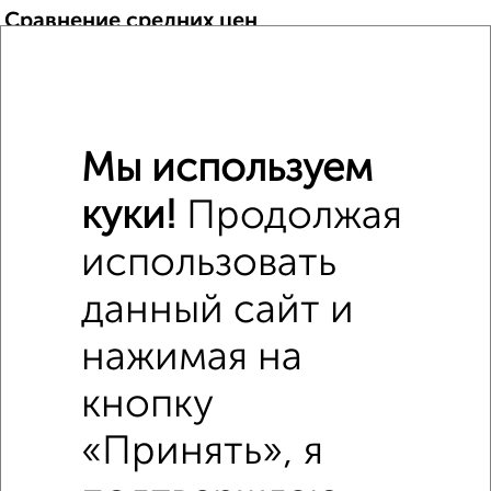
Сравнение средних цен
Студия квартиры с похожей площадью ±10%
₽
6 440 000
Мы используем
₽
6 360 851
куки!
Продолжая
₽
6 350 000
использовать
Средняя цена район
данный сайт и
Это предложение
Средняя цена по городу
нажимая на
кнопку
Похожие предложения рядом
Студии квартиры недалеко от Адмирала Нахимова 141Б
«Принять», я