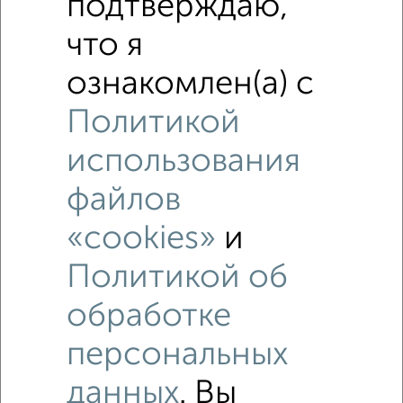
подтверждаю,
что я
ознакомлен(а) с
Политикой
использования
файлов
«cookies»
и
Политикой об
обработке
Рядом, с меньшей ценой
персональных
Недалеко от Адмирала Нахимова 141Б с ценой ниже
данных
. Вы