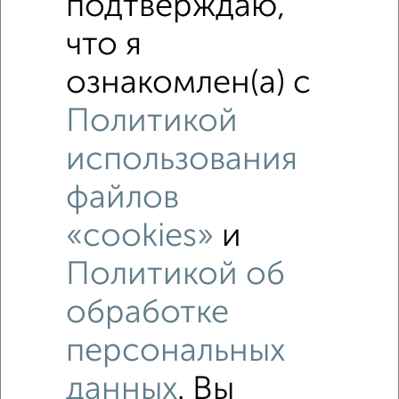
подтверждаю,
что я
ознакомлен(а) с
Политикой
использования
файлов
«cookies»
и
Политикой об
обработке
Рядом, с меньшей ценой
персональных
Недалеко от Адмирала Нахимова 141Б с ценой ниже
данных
. Вы