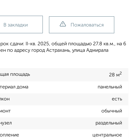
В закладки
Пожаловаться
ок сдачи: II-кв. 2025, общей площадью 27.8 кв.м., на 6
н по адресу город Астрахань, улица Адмирала
2
щая площадь
28 м
териал дома
панельный
лкон
есть
монт
обычный
нузел
раздельный
опление
центральное