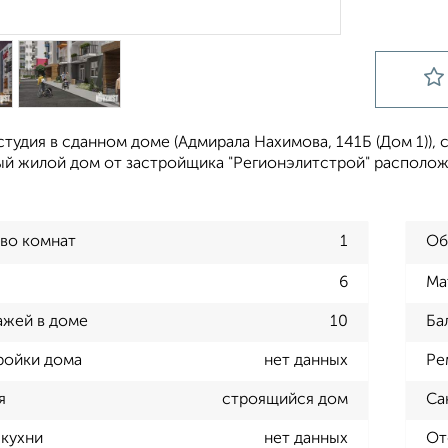
тудия в сданном доме (Адмирала Нахимова, 141Б (Дом 1)), ср
ый жилой дом от застройщика "Регионэлитстрой" расположе
во комнат
1
Об
6
Ма
ажей в доме
10
Ба
ройки дома
нет данных
Ре
я
строящийся дом
Са
кухни
нет данных
От