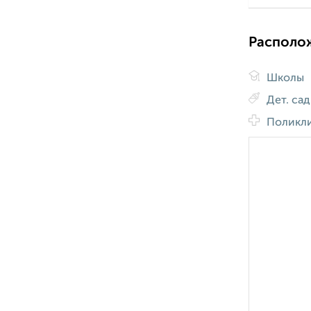
Располо
Школы
Дет. са
Поликл