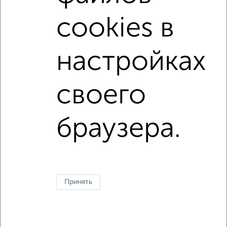
с совмещенным санузлом
С высокими потолками
cookies в
С панорамными окнами
С кухней-гостиной
В большом дворе
В экологически чистом районе
настройках
Большие квартиры
своего
Однокомнатные
Двухкомнатные
Трехкомнатные
4‑комнатные
Квартиры студии
От застройщика
Без посредников
Вторичное жилье
браузера.
В новостройке
В строящемся доме
В новом доме
Контакты
Политика конфиденциальности
Пользовательское соглашение
Астрахань, улица Н. Островского 124
© 2015–2026
Сайт-доска объявлений недвижимости
О проекте
Принять
Реклама на портале
Новости
Статьи
Блог
Риэлторы
Агентства
Застройщики
Ипотечный калькулятор
Консультации по недвижимости
Разместить объявление
Скачать приложение
Соцсети (vk.com | t.me | dzen.ru)