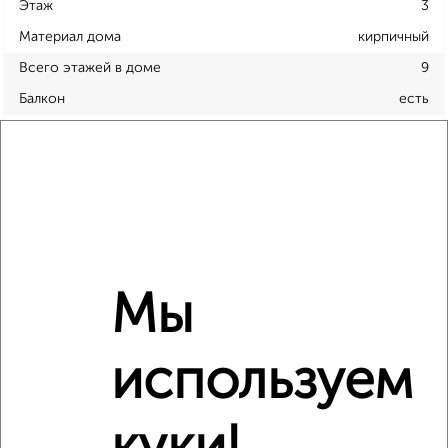
Этаж
3
Материал дома
кирпичный
Всего этажей в доме
9
Балкон
есть
Год постройки дома
нет данных
Ремонт
обычный
Вид жилья
вторичка
Санузел
совмещенный
Площадь кухни
22 м²
Отопление
индивидуальное
Мы
Расположение, инфраструктура рядом
используем
Школы
Продукты
Аптеки
Дет. сады
Банкоматы
Торг. центры