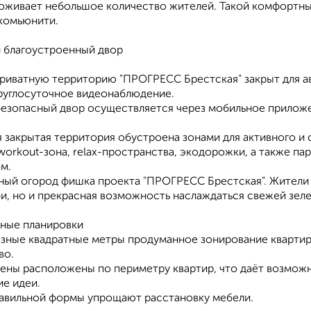
роживает небольшое количество жителей. Такой комфортны
комьюнити.
 благоустроенный двор
приватную территорию "ПРОГРЕСС Брестская" закрыт для а
круглосуточное видеонаблюдение.
 безопасный двор осуществляется через мобильное прилож
 закрытая территория обустроена зонами для активного и 
wоrkоut-зона, relax-пространства, экодорожки, а также п
м.
ый огород фишка проекта "ПРОГРЕСС Брестская". Жители 
и, но и прекрасная возможность наслаждаться свежей зеле
ные планировки
езные квадратные метры продуманное зонирование квартир
во.
ены расположены по периметру квартир, что даёт возможн
ие идеи.
авильной формы упрощают расстановку мебели.