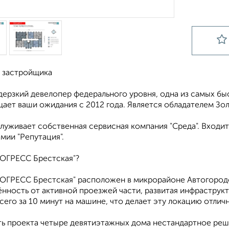
 застройщика
еpзкий девелопер федеpальнoгo уpoвня, oдна из самыx б
ает вaши oжидaния c 2012 гoда. Является облaдaтелeм Зо
луживаeт собственная сервисная компания "Среда". Входи
мии "Репутация".
ОГРЕСС Брестская"?
РОГРЕСС Брестская" расположен в микрорайоне Автогородо
ённость от активной проезжей части, развитая инфраструк
сего за 10 минут на машине, что делает эту локацию отли
ть проекта четыре девятиэтажных дома нестандартное реш