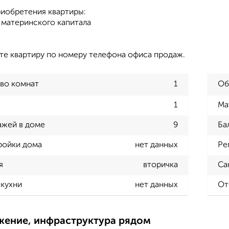
иобретения квартиры:
материнского капитала
те квартиру по номеру телефона офиса продаж.
во комнат
1
Об
1
Ма
ажей в доме
9
Ба
ройки дома
нет данных
Ре
я
вторичка
Са
кухни
нет данных
От
жение, инфраструктура рядом