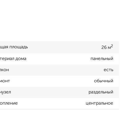
2
щая площадь
26 м
териал дома
панельный
лкон
есть
монт
обычный
нузел
раздельный
опление
центральное