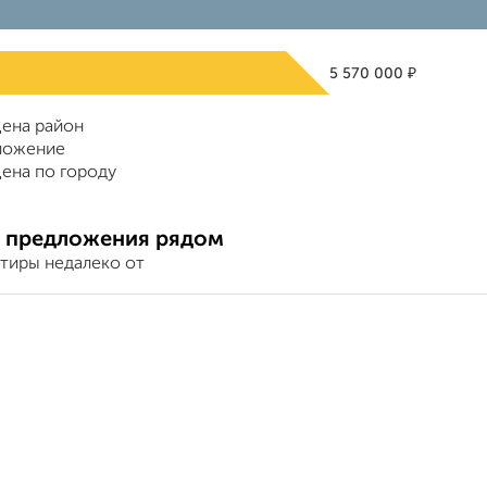
₽
5 570 000
ена район
ложение
ена по городу
 предложения рядом
ртиры недалеко от