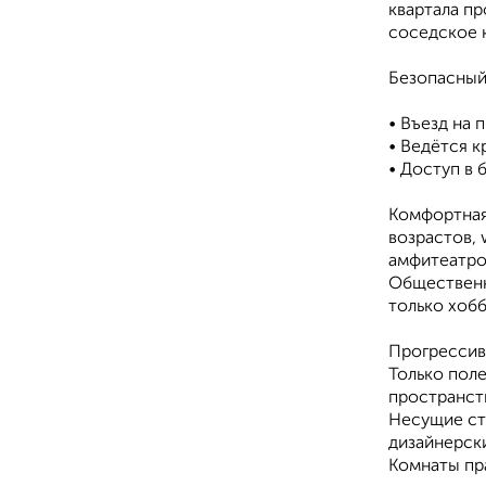
квартала п
соседское 
Безопасный
• Въезд на 
• Ведётся 
• Доступ в
Комфортная
возрастов, 
амфитеатро
Общественн
только хобб
Прогрессив
Только пол
пространст
Несущие ст
дизайнерск
Комнаты пр