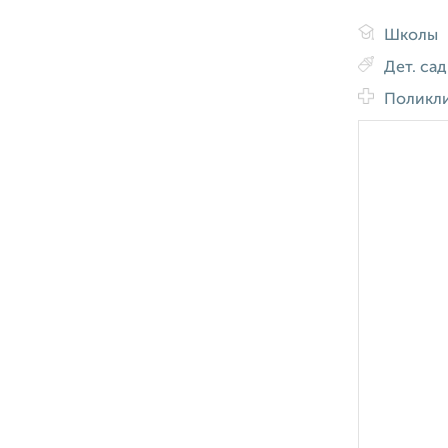
Школы
Дет. са
Поликл