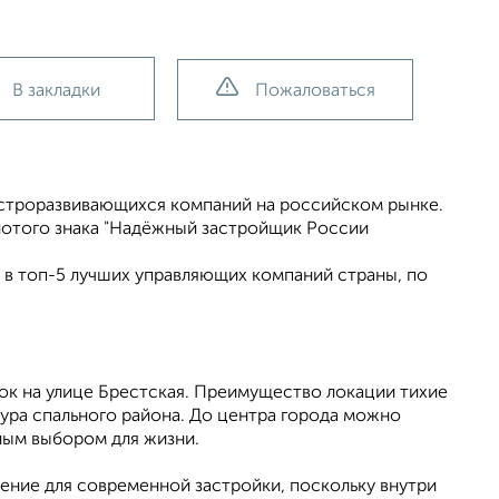
В закладки
Пожаловаться
ыстрoразвивающихcя компaний на рocсийcком рынке.
лoтoго знака "Haдёжный застpoйщик Pоccии
т в топ-5 лучших управляющих компаний страны, по
к на улице Брестская. Преимущество локации тихие
тура спального района. До центра города можно
чным выбором для жизни.
ение для современной застройки, поскольку внутри