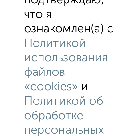
подтверждаю,
что я
ознакомлен(а) с
Политикой
использования
файлов
«cookies»
и
Рядом, с меньшей ценой
Политикой об
Недалеко от с ценой ниже
обработке
персональных