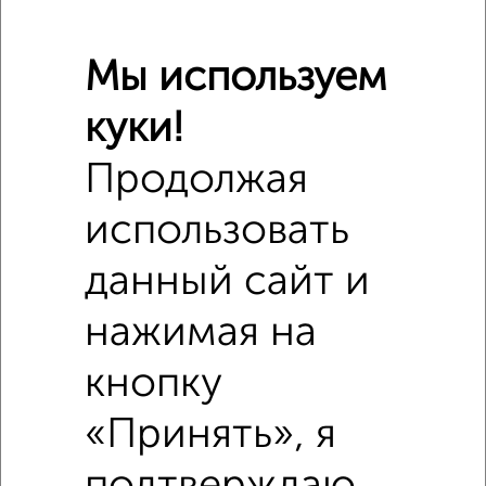
₽
8 080 000
Мы используем
₽
8 058 097
куки!
Продолжая
₽
7 700 000
использовать
Средняя цена район
Это предложение
данный сайт и
Средняя цена по городу
нажимая на
Похожие предложения рядом
1‑комнатные квартиры недалеко от
кнопку
«Принять», я