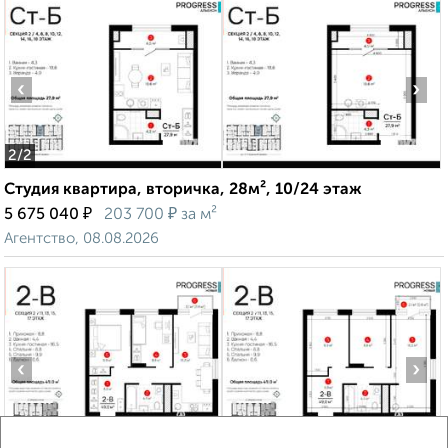
‹
›
2
/2
Студия квартира, вторичка, 28м², 10/24 этаж
₽
₽
5 675 040
203 700
за м²
Агентство, 08.08.2026
‹
›
2
/2