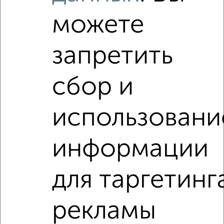
Используя удобную форму поиска с множеством
фильтров и сортировкой по параметрам, вы можете
можете
подобрать для покупки четырехкомнатную квартиру, с
совмещенным санузлом в Астрахани.
запретить
Найденные предложения: 0 объявлений, можно
посмотреть в виде списка или на карте, с описанием,
расположением, ценой и другими подробностями.
сбор и
Подберите подходящую недвижимость из предложений
от собственников, риэлторов, застройщиков и агенств
использовани
недвижимости, связаться с ними можно по телефону или
написать сообщение в любом удобном для вас
мессенджере, это безопасно и бесплатно.
информации
Для покупки квартиры доступна ипотека от крупнейших
банков России: СберБанк, ВТБ, Альфа-Банк,
для таргетинг
Россельхозбанк, Совкомбанк, Т-Банк, Росбанк, Почта
Банк на сумму от 400 000 до 120 000 000 рублей сроком
до 30 лет.
рекламы
Сайт работает во многих городах России.