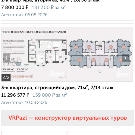
1-к квартира, вторичка, 43м², 16/30 этаж
₽
₽
7 800 000
181 300
за м²
Агентство, 05.08.2026
‹
›
2
/2
3-к квартира, строящийся дом, 71м², 7/14 этаж
₽
₽
11 296 577
159 000
за м²
Агентство, 10.08.2026
VRPazl — конструктор виртуальных туров