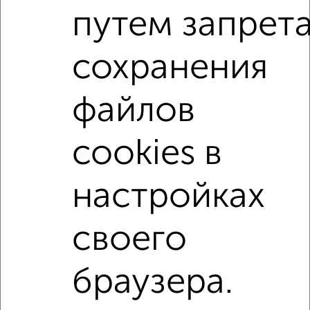
Сколько стоит купить четырехкомнатную квартиру в
путем запрет
Астрахани?
Цена недвижимости: мин. от
4630872
руб. до макс.
сохранения
11296577
руб.
Средняя цена:
7671433
руб.
файлов
Цена за м2: от
165388
руб. до
159106
руб.
cookies в
Средняя цена за м2:
156559
руб.
Площадь: от
28
м2 до
71
м2
настройках
Средняя площадь:
49
м2
своего
Однокомнатные
Двухкомнатные
Трехкомнатные
4‑комнатные
Квартиры студии
От застройщика
Без посредников
Вторичное жилье
В новостройке
В строящемся доме
В новом доме
браузера.
Контакты
Политика конфиденциальности