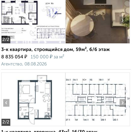
‹
›
2
/2
3-к квартира, строящийся дом, 59м², 6/6 этаж
₽
₽
8 835 054
150 000
за м²
Агентство, 08.08.2026
‹
›
2
/2