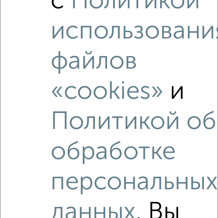
с
Политикой
₽
₽
7 176 000
138 000
за м²
Агентство, 05.08.2026
использовани
файлов
‹
›
«cookies»
и
2
/2
Политикой об
3-к квартира, вторичка, 54м², 3/24 этаж
₽
₽
8 522 400
159 000
за м²
обработке
Агентство, 05.08.2026
персональны
Как купить четырехкомнатную квартиру, с
совмещенным санузлом в Астрахани на сайте
данных
. Вы
Астрахань-недвижимость?