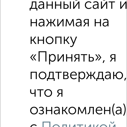
данный сайт 
‹
›
нажимая на
2
/2
кнопку
1-к квартира, строящийся дом, 35м², 10/10 этаж
₽
₽
4 930 439
140 000
за м²
«Принять», я
Агентство, 03.08.2026
подтверждаю
что я
‹
›
ознакомлен(а)
2
/1
3-к квартира, вторичка, 52м², 18/24 этаж