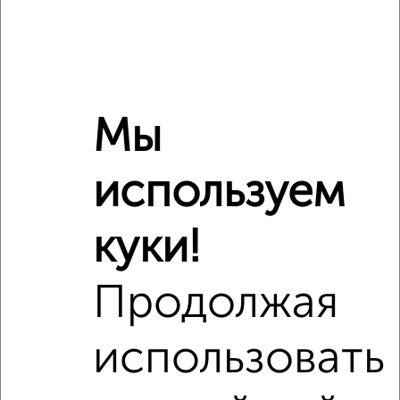
2-к квартира, вторичка, 49м², 17/24 этаж
₽
₽
9 034 200
184 500
за м²
Агентство, 24.07.2026
Мы
используем
‹
›
куки!
2
/1
1-к квартира, строящийся дом, 32м², 8/10 этаж
Продолжая
₽
₽
4 630 872
144 000
за м²
Агентство, 10.08.2026
использовать