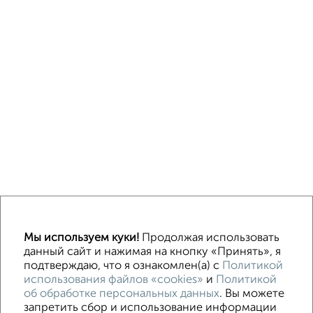
Мы используем куки!
Продолжая использовать
На сутки
На длительный срок
Без посредников
С баней
данный сайт и нажимая на кнопку «Принять», я
подтверждаю, что я ознакомлен(а) с
Политикой
использования файлов «cookies»
и
Политикой
Контакты
Политика конфиденциальности
об обработке персональных данных
. Вы можете
Пользовательское соглашение
Астрахань, улица Н. Островского 124
запретить сбор и использование информации